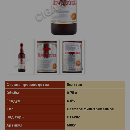
Страна производства
Бельгия
Объём
0.75 л
Градус
6.0%
Тип
Светлое фильтрованное
Вид тары
Стекло
Артикул
60051