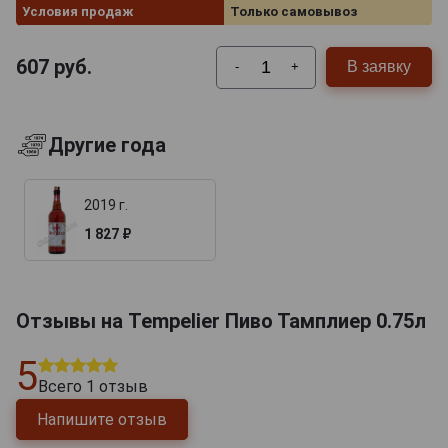
Условия продаж
Только самовывоз
607
руб.
В заявку
-
+
Другие года
2019 г.
1 827 ₽
Отзывы на Tempelier Пиво Тамплиер 0.75л
5
Всего
1
отзыв
Напишите отзыв