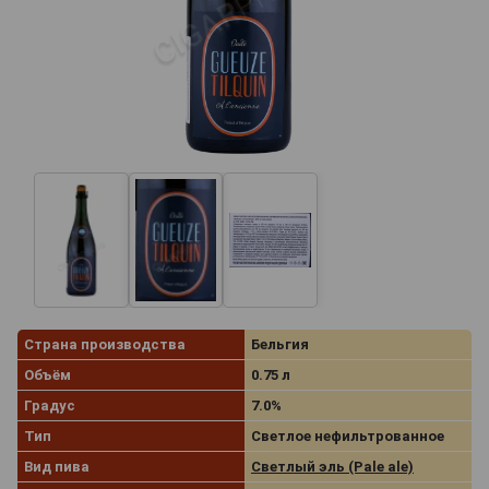
Страна производства
Бельгия
Объём
0.75 л
Градус
7.0%
Тип
Светлое нефильтрованное
Вид пива
Светлый эль (Pale ale)