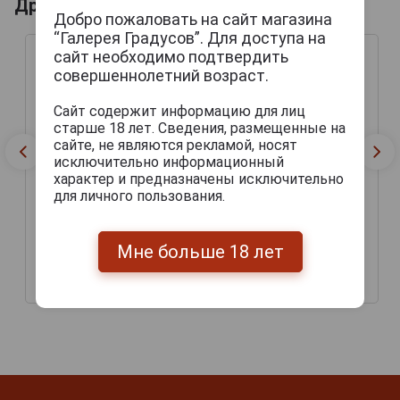
Другие продукты бренда TILQUIN
Добро пожаловать на сайт магазина
“Галерея Градусов”. Для доступа на
сайт необходимо подтвердить
совершеннолетний возраст.
Сайт содержит информацию для лиц
старше 18 лет. Сведения, размещенные на
сайте, не являются рекламой, носят
исключительно информационный
характер и предназначены исключительно
для личного пользования.
Tilquin Oude Quetsche a
Tilquin Oude Syrah a
l'Ancienne Пиво Тилкан
l'Ancienne Пиво Тилкан
Мне больше 18 лет
Оуд Куэтч а л-ансьенн
Оуд Сира а л-ансьенн
0.75л
0.75л
2 992 руб.
3 456 руб.