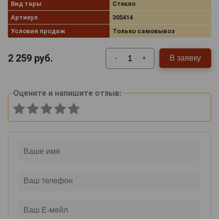
Вид тары
Стекло
Артикул
305414
Условия продаж
Только самовывоз
2 259
руб.
В заявку
-
+
Оцените и напишите отзыв: