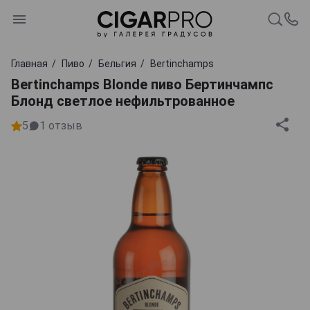
Главная
Пиво
Бельгия
Bertinchamps
Bertinchamps Blonde пиво Бертинчампс
Блонд светлое нефильтрованное
5
1
отзыв