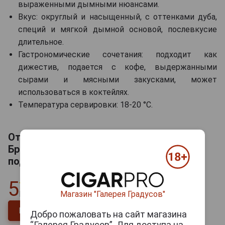
выраженными дымными нюансами.
Вкус: округлый и насыщенный, с оттенками дуба,
специй и мягкой дымной основой, послевкусие
длительное.
Гастрономические сочетания: подходит как
дижестив, подается с кофе, выдержанными
сырами и мясными закусками, может
использоваться в коктейлях.
Температура сервировки: 18-20 °C.
Отзывы на Torres 10 Smoked Barrel
Бренди Торрес 10 Смоукд Баррел 0.7л в
подарочной упаковке
5
Магазин "Галерея Градусов"
Всего
1
отзыв
Напишите отзыв
Добро пожаловать на сайт магазина
“Галерея Градусов”. Для доступа на