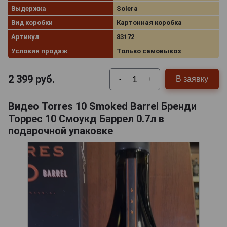
Выдержка
Solera
Вид коробки
Картонная коробка
Артикул
83172
Условия продаж
Только самовывоз
2 399
руб.
В заявку
-
+
Видео Torres 10 Smoked Barrel Бренди
Торрес 10 Смоукд Баррел 0.7л в
подарочной упаковке