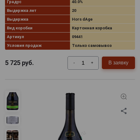
Градус
40.0%
Выдержка лет
20
Выдержка
Hors dAge
Вид коробки
Картонная коробка
Артикул
09441
Условия продаж
Только самовывоз
5 725
руб.
В заявку
-
+