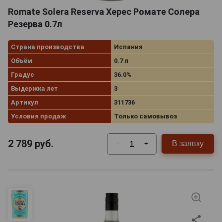
Romate Solera Reserva Херес Ромате Солера
Резерва 0.7л
Страна производства
Испания
Объём
0.7 л
Градус
36.0%
Выдержка лет
3
Артикул
311736
Условия продаж
Только самовывоз
2 789
руб.
В заявку
-
+