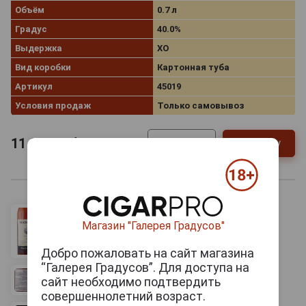
Объём
0.7 л
Градус
40.0%
Выдержка
XO
Вид коробки
Картонная туба
Артикул
45019
Условия продаж
Только самовывоз
11 338
руб.
В заявку
-
+
Магазин "Галерея Градусов"
Добро пожаловать на сайт магазина
“Галерея Градусов”. Для доступа на
сайт необходимо подтвердить
совершеннолетний возраст.