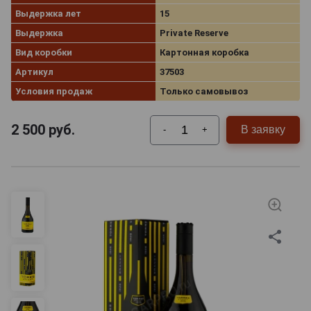
Выдержка лет
15
Выдержка
Private Reserve
Вид коробки
Картонная коробка
Артикул
37503
Условия продаж
Только самовывоз
2 500
руб.
В заявку
-
+