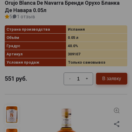
Orujo Blanca De Navarra Бренди Орухо Бланка
Де Навара 0.05л
5
1 отзыв
Страна производства
Испания
Объём
0.05 л
Градус
40.0%
Артикул
309107
Условия продаж
Только самовывоз
551
руб.
В заявку
-
+