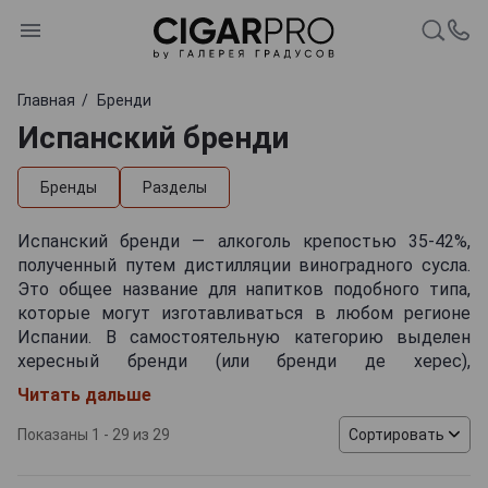
Главная
Бренди
Испанский бренди
Бренды
Разделы
Испанский бренди — алкоголь крепостью 35-42%,
полученный путем дистилляции виноградного сусла.
Это общее название для напитков подобного типа,
которые могут изготавливаться в любом регионе
Испании. В самостоятельную категорию выделен
хересный бренди (или бренди де херес),
производство которого локализовано на территории
Читать дальше
так называемого Хересного треугольника (местность
в провинции Кадис между городами Эль Пуэрто де
Показаны 1 - 29 из 29
Сортировать
Санта Мария, Санлукар де Баррамеда и Херес де ла
Фронтера). Алкоголь, созданный за пределами этой