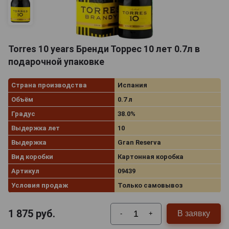
Torres 10 years Бренди Торрес 10 лет 0.7л в
подарочной упаковке
Страна производства
Испания
Объём
0.7 л
Градус
38.0%
Выдержка лет
10
Выдержка
Gran Reserva
Вид коробки
Картонная коробка
Артикул
09439
Условия продаж
Только самовывоз
1 875
руб.
В заявку
-
+