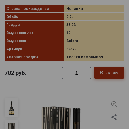
Страна производства
Испания
Объём
0.2 л
Градус
38.0%
Выдержка лет
10
Выдержка
Solera
Артикул
82379
Условия продаж
Только самовывоз
702
руб.
В заявку
-
+