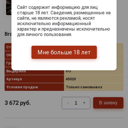
Сайт содержит информацию для лиц
старше 18 лет. Сведения, размещенные на
сайте, не являются рекламой, носят
исключительно информационный
характер и предназначены исключительно
Brandy Mascaro VO Бренди Маскаро ВО 0.7л
для личного пользования.
Страна производства
Испания
Мне больше 18 лет
Объём
0.7 л
Градус
40.0%
Выдержка
VO
Артикул
45020
Условия продаж
Только самовывоз
3 672
руб.
В заявку
-
+