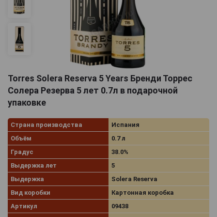
Torres Solera Reserva 5 Years Бренди Торрес
Солера Резерва 5 лет 0.7л в подарочной
упаковке
Страна производства
Испания
Объём
0.7 л
Градус
38.0%
Выдержка лет
5
Выдержка
Solera Reserva
Вид коробки
Картонная коробка
Артикул
09438