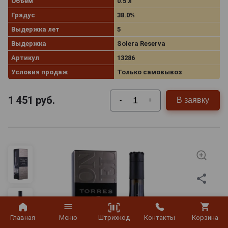
Объём
0.5 л
Градус
38.0%
Выдержка лет
5
Выдержка
Solera Reserva
Артикул
13286
Условия продаж
Только самовывоз
1 451
руб.
В заявку
-
+
Штрихкод
Главная
Меню
Контакты
Корзина