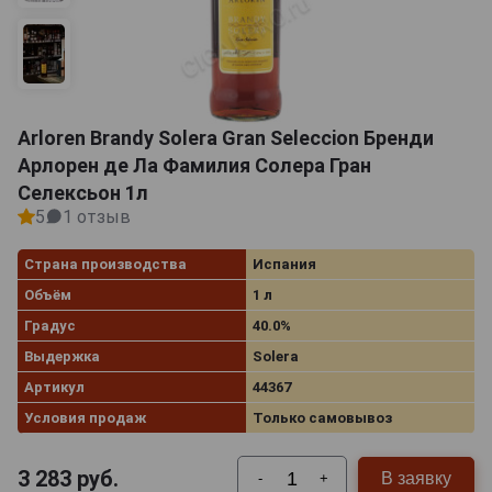
Arloren Brandy Solera Gran Seleccion Бренди
Арлорен де Ла Фамилия Солера Гран
Селексьон 1л
5
1 отзыв
Страна производства
Испания
Объём
1 л
Градус
40.0%
Выдержка
Solera
Артикул
44367
Условия продаж
Только самовывоз
3 283
руб.
В заявку
-
+