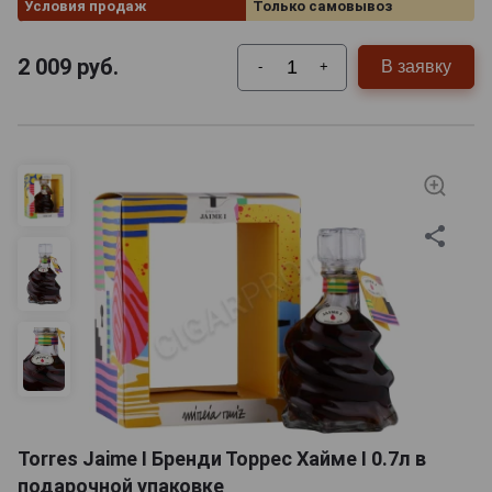
Условия продаж
Только самовывоз
2 009
руб.
В заявку
-
+
Torres Jaime I Бренди Торрес Хайме I 0.7л в
подарочной упаковке