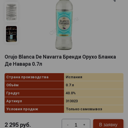
Orujo Blanca De Navarra Бренди Орухо Бланка
Де Навара 0.7л
Страна производства
Испания
Объём
0.7 л
Градус
40.0%
Артикул
313023
Условия продаж
Только самовывоз
2 295
руб.
В заявку
-
+