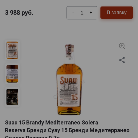
3 988
руб.
В заявку
-
+
Suau 15 Brandy Mediterraneo Solera
Reserva Бренди Суау 15 Бренди Медитерранео
Солера Резерва 0.7л