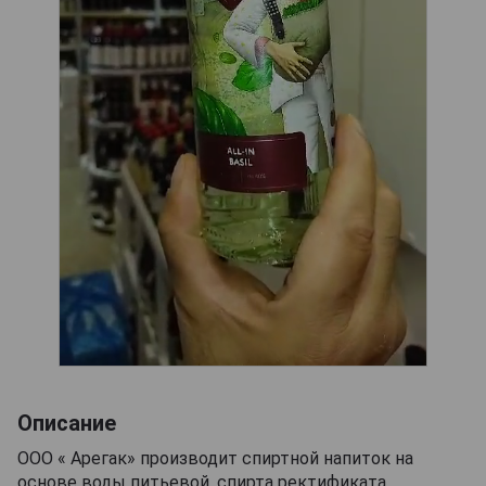
Описание
ООО « Арегак» производит спиртной напиток на
основе воды питьевой, спирта ректификата,