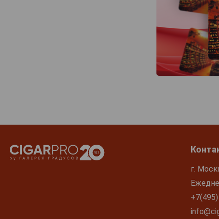
Конта
г. Моск
Ежеднев
+7(495)
info@cig