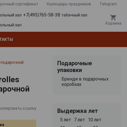
рочный сертификат
Календарь праздников
Telegram
+7(495)765-58-38
гольный зал
табачный зал
Корзина
гольный зал
ТАКТЫ
Подарочные
 в подарочной
упаковки
rolles
Бренди в подарочных
коробках
арочной
копировать ссылку
Выдержка лет
5 лет
7 лет
10 лет
ия