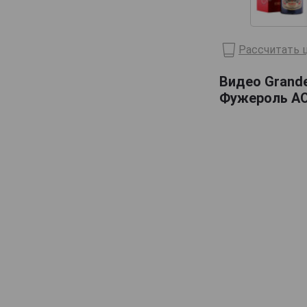
KWV
Kok Deer
Рассчитать ц
Kovacevic
Видео Grandes
Luxardo
Фужероль АО
Maraska
Marceau
Mascaro
Metaxa
Michael Franzese
Monsieur Frederic Bourgoin
Montre
Palirna U Zeleneho Stromu
Pantheon
Podrum Palic