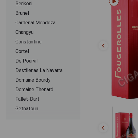
Berikoni
Brunel
Cardenal Mendoza
Changyu
Constantino
Cortel
De Pourvil
Destilerias La Navarra
Domaine Bourdy
Domaine Thenard
Fallet-Dart
Getnatoun
Ginevan
Grandes Distilleries Peureux
Ijevan