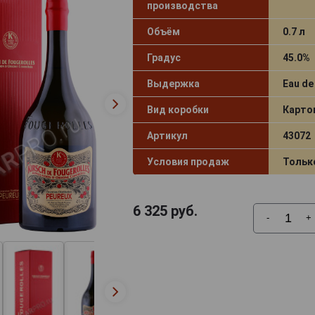
производства
Объём
0.7 л
Градус
45.0%
Выдержка
Eau de
Вид коробки
Карто
Артикул
43072
Условия продаж
Тольк
6 325
руб.
-
+