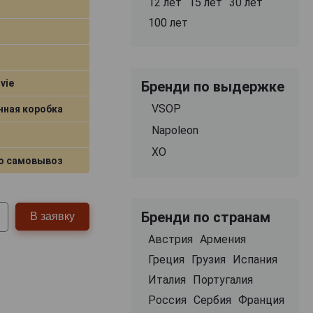
12 лет
15 лет
30 лет
100 лет
 vie
Бренди по выдержке
VSOP
нная коробка
Napoleon
XO
о самовывоз
Бренди по странам
В заявку
Австрия
Армения
Греция
Грузия
Испания
Италия
Португалия
Россия
Сербия
Франция