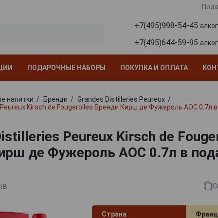
Пода
+7(495)998-54-45
алко
+7(495)644-59-95
алко
ЦИИ
ПОДАРОЧНЫЕ НАБОРЫ
ПОКУПКА И ОПЛАТА
КОН
е напитки
Бренди
Grandes Distilleries Peureux
es Peureux Kirsch de Fougerolles Бренди Кирш де Фужероль АОС 0.7л
istilleries Peureux Kirsch de Fouge
ирш де Фужероль АОС 0.7л в под
ыв
С
Страна
Франц