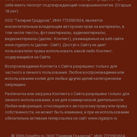
себе иметь паспорт подтверждающий совершеннолетие. (Старше
18 лет)
ООО "Галерея Градусов", ИНН 7725501624, является
исключительным владельцем авторских прав на материалы, в
том числе тексты, фотоматериалы, аудиоматериалы,
видеоматериалы (далее - Контент), размещенные на веб-сайте
www.cigarpro.ru (далее - Сайт). Доступ к Сайту не дает
пользователю права использовать какой-либо Контент,
содержащийся на Сайте.
Воспроизведение Контента с Сайта разрешено только для
частного и личного пользования. Любое воспроизведение или
использование копий для любых других целей категорически
запрещено.
Распечатка или загрузка Контента с Сайта разрешена только для
личного использования, а не для коммерческой деятельности.
Любая информация, относящаяся к авторскому праву или праву
собственности, не может быть изменена, и при ее использовании
обязательна активная гиперссылка на сайт www.cigarpro.ru
© 2026 CigarPro.ru, ООО "Галерея Градусов", ИНН 7725501624,