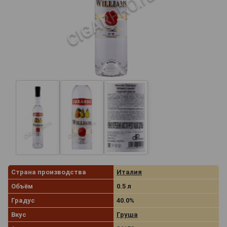
Страна производства
Италия
Объём
0.5 л
Градус
40.0%
Вкус
Груша