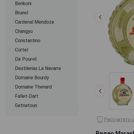
Berikoni
Brunel
Cardenal Mendoza
Changyu
Constantino
Cortel
De Pourvil
Destilerias La Navarra
Domaine Bourdy
Domaine Thenard
Fallet-Dart
Getnatoun
Ginevan
Рассчитать ц
randes Distilleries Peureux
Видео Marask
Ijevan