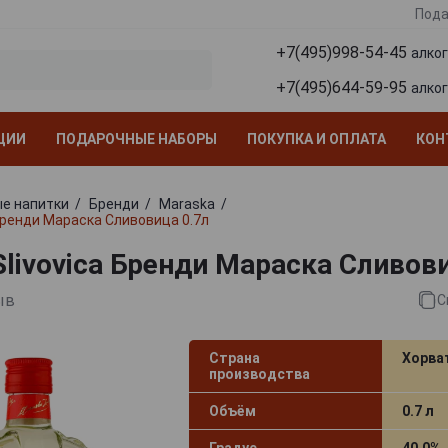
Пода
+7(495)998-54-45
алко
+7(495)644-59-95
алко
ЦИИ
ПОДАРОЧНЫЕ НАБОРЫ
ПОКУПКА И ОПЛАТА
КОН
е напитки
Бренди
Maraska
 Бренди Мараска Сливовица 0.7л
Slivovica Бренди Мараска Сливов
ыв
С
Страна
Хорва
производства
Объём
0.7 л
Градус
40.0%