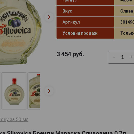
Вкус
Слива
Артикул
30149
Условия продаж
Тольк
3 454
руб.
-
+
ену за 50 мл
a Slivovica Бренди Мараска Сливовица 0.7л