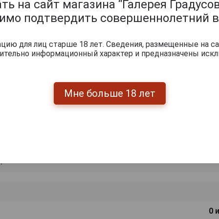
ь на сайт магазина “Галерея Градусов
й напиток станет идеальным завершением обеда или ужи
димо подтвердить совершеннолетний в
нит любой коктейль или может быть подан со льдом, что
кус.
ию для лиц старше 18 лет. Сведения, размещенные на са
ачи 10-13°С.
чительно информационный характер и предназначены искл
ишите отзыв:
Мне больше 18 лет
0
и