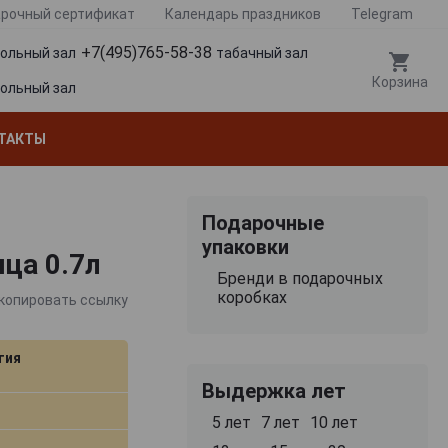
рочный сертификат
Календарь праздников
Telegram
+7(495)765-58-38
гольный зал
табачный зал
Корзина
гольный зал
ТАКТЫ
Подарочные
упаковки
ица 0.7л
Бренди в подарочных
коробках
копировать ссылку
тия
Выдержка лет
5 лет
7 лет
10 лет