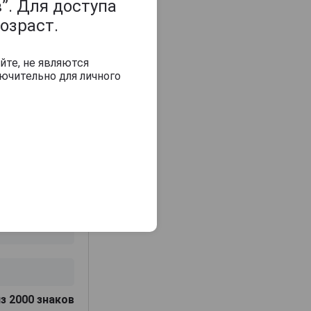
”. Для доступа
на, а также
озраст.
бы освежить и
йте, не являются
ючительно для личного
з 2000 знаков