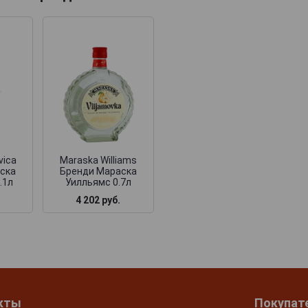
vica
Maraska Williams
ска
Бренди Мараска
.1л
Уилльямс 0.7л
4 202 руб.
кты
Покупат