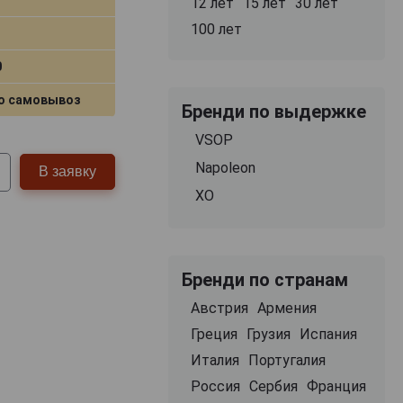
12 лет
15 лет
30 лет
100 лет
0
о самовывоз
Бренди по выдержке
VSOP
Napoleon
В заявку
XO
Бренди по странам
Австрия
Армения
Греция
Грузия
Испания
Италия
Португалия
Россия
Сербия
Франция