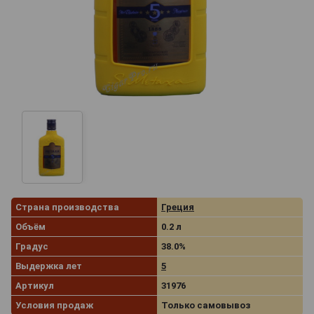
Страна производства
Греция
Объём
0.2 л
Градус
38.0%
Выдержка лет
5
Артикул
31976
Условия продаж
Только самовывоз