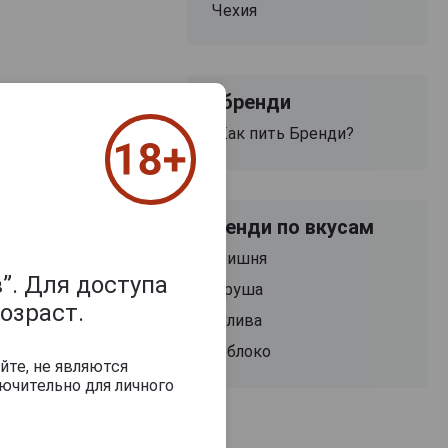
Чехия
О бренди
Как пить Бренди?
Бренди по вкусам
Вишня
”. Для доступа
Груша
озраст.
Слива
Яблоко
йте, не являются
з 2000 знаков
ючительно для личного