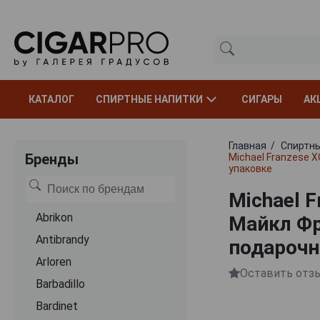
КАТАЛОГ
СПИРТНЫЕ НАПИТКИ
СИГАРЫ
АК
Главная
Спиртны
Бренды
Michael Franzese X
упаковке
Michael F
Abrikon
Майкл Фр
Antibrandy
подарочн
Arloren
Оставить отз
Barbadillo
Bardinet