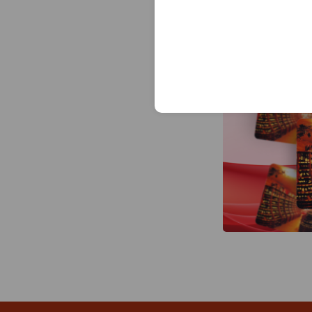
Pojer & Sandri
R.Jelinek
Romate
Rubin
Sab's
Saint-Remy
Sandeman
Soko
Stara Sokolova
Stone Land
Suau
Symbole National
Torres
Vecchia Romagna