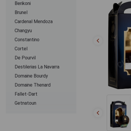
Berikoni
Brunel
Cardenal Mendoza
Changyu
Constantino
Cortel
De Pourvil
Destilerias La Navarra
Domaine Bourdy
Domaine Thenard
Fallet-Dart
Getnatoun
Ginevan
Grandes Distilleries Peureux
Ijevan