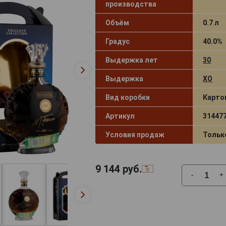
производства
Объём
0.7 л
Градус
40.0%
Выдержка лет
30
Выдержка
XO
Вид коробки
Карто
Артикул
31447
Условия продаж
Тольк
9 144
руб.
-
+