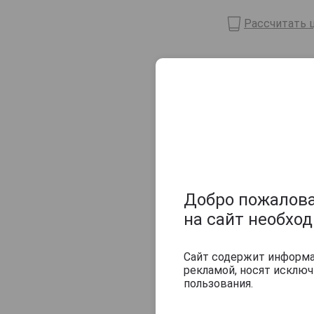
KWV
Рассчитать ц
Kok Deer
Kovacevic
Оцените и нап
Luxardo
Maraska
Marceau
Mascaro
Metaxa
Michael Franzese
Добро пожаловат
Monsieur Frederic Bourgoin
на сайт необхо
Montre
Сайт содержит информац
Palirna U Zeleneho Stromu
рекламой, носят исклю
Pantheon
пользования.
Podrum Palic