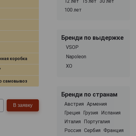
12 лет
15 лет
30 лет
100 лет
Бренди по выдержке
VSOP
Napoleon
нная коробка
XO
7
о самовывоз
Бренди по странам
Австрия
Армения
В заявку
Греция
Грузия
Испания
Италия
Португалия
Россия
Сербия
Франция