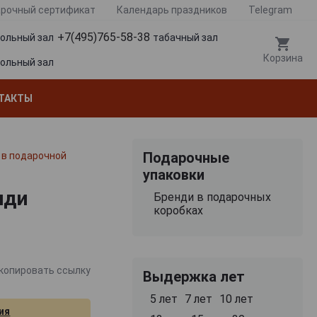
рочный сертификат
Календарь праздников
Telegram
+7(495)765-58-38
гольный зал
табачный зал
Корзина
гольный зал
ТАКТЫ
Подарочные
л в подарочной
упаковки
нди
Бренди в подарочных
коробках
копировать ссылку
Выдержка лет
5 лет
7 лет
10 лет
ия