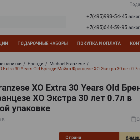
Пода
+7(495)998-54-45
алко
+7(495)644-59-95
алко
ЦИИ
ПОДАРОЧНЫЕ НАБОРЫ
ПОКУПКА И ОПЛАТА
КОН
е напитки
Бренди
Michael Franzese
O Extra 30 Years Old Бренди Майкл Францезе ХО Экстра 30 лет 0.7
ranzese XO Extra 30 Years Old Бре
анцезе ХО Экстра 30 лет 0.7л в
ой упаковке
ыв
С
Страна
Армен