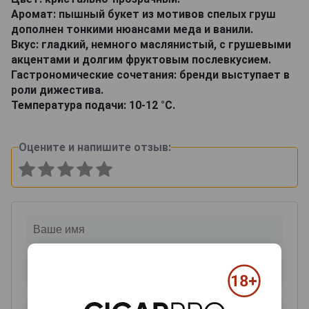
Аромат: пышный букет из мотивов спелых груш
дополнен тонкими нюансами меда и ванили.
Вкус: гладкий, немного маслянистый, с грушевыми
акцентами и долгим фруктовым послевкусием.
Гастрономические сочетания: бренди выступает в
роли дижестива.
Температура подачи: 10-12 °С.
Оцените и напишите отзыв: