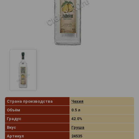
Страна производства
Чехия
Объём
0.5 л
Градус
42.0%
Вкус
Груша
Артикул
24535