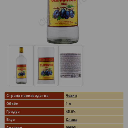
Страна производства
Чехия
Объём
1 л
Градус
45.0%
Вкус
Слива
Артикул
09893