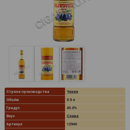
Страна производства
Чехия
Объём
0.5 л
Градус
45.0%
Вкус
Слива
Артикул
12940