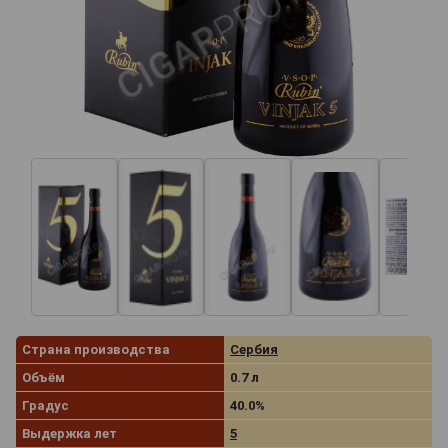
Страна производства
Сербия
Объём
0.7 л
Градус
40.0%
Выдержка лет
5