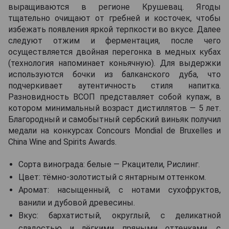
выращиваются в регионе Крушевац. Ягоды
тщательно очищают от гребней и косточек, чтобы
избежать появления яркой терпкости во вкусе. Далее
следуют отжим и ферментация, после чего
осуществляется двойная перегонка в медных кубах
(технология напоминает коньячную). Для выдержки
используются бочки из балканского дуба, что
подчеркивает аутентичность стиля напитка.
Разновидность ВСОП представляет собой купаж, в
котором минимальный возраст дистиллятов — 5 лет.
Благородный и самобытный сербский виньяк получил
медали на конкурсах Concours Mondial de Bruxelles и
China Wine and Spirits Awards.
Сорта винограда: белые — Ркацители, Рислинг.
Цвет: тёмно-золотистый с янтарным оттенком.
Аромат: насыщенный, с нотами сухофруктов,
ванили и дубовой древесины.
Вкус: бархатистый, округлый, с деликатной
сладостью и лёгкими пряными оттенками, с