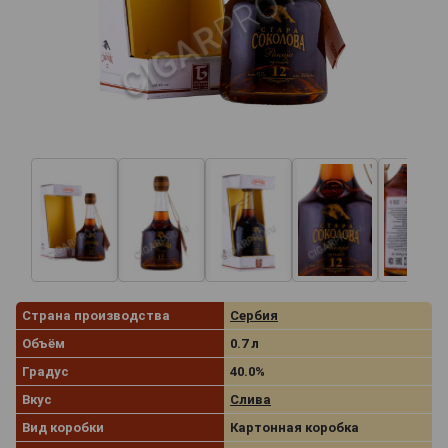
Страна производства
Сербия
Объём
0.7 л
Градус
40.0%
Вкус
Слива
Вид коробки
Картонная коробка