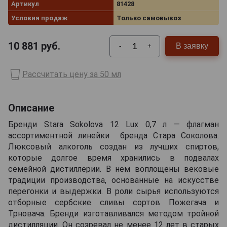
Артикул
81428
Условия продаж
Только самовывоз
10 881
руб.
В заявку
-
+
Рассчитать цену за 50 мл
Описание
Бренди Stara Sokolova 12 Lux 0,7 л — флагман
ассортиментной линейки бренда Стара Соколова.
Люксовый алкоголь создан из лучших спиртов,
которые долгое время хранились в подвалах
семейной дистиллерии. В нем воплощены вековые
традиции производства, основанные на искусстве
перегонки и выдержки. В роли сырья используются
отборные сербские сливы сортов Пожегача и
Трновача. Бренди изготавливался методом тройной
дистилляции. Он созревал не менее 12 лет в старых