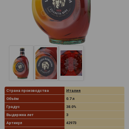
Страна производства
Италия
Объём
0.7 л
Градус
38.0%
Выдержка лет
3
Артикул
42973