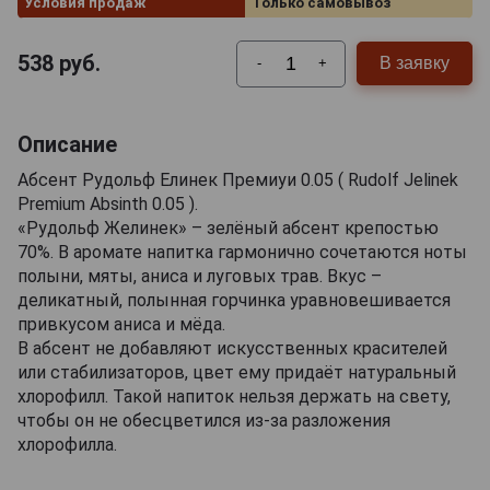
Условия продаж
Только самовывоз
538
руб.
В заявку
-
+
Описание
Абсент Рудольф Елинек Премиуи 0.05 ( Rudolf Jelinek
Premium Absinth 0.05 ).
«Рудольф Желинек» – зелёный абсент крепостью
70%. В аромате напитка гармонично сочетаются ноты
полыни, мяты, аниса и луговых трав. Вкус –
деликатный, полынная горчинка уравновешивается
привкусом аниса и мёда.
В абсент не добавляют искусственных красителей
или стабилизаторов, цвет ему придаёт натуральный
хлорофилл. Такой напиток нельзя держать на свету,
чтобы он не обесцветился из-за разложения
хлорофилла.