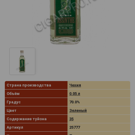
Страна производства
Чехия
Объём
0.05 л
Градус
70.0%
Цвет
Зеленый
Содержание туйона
35
Артикул
25777