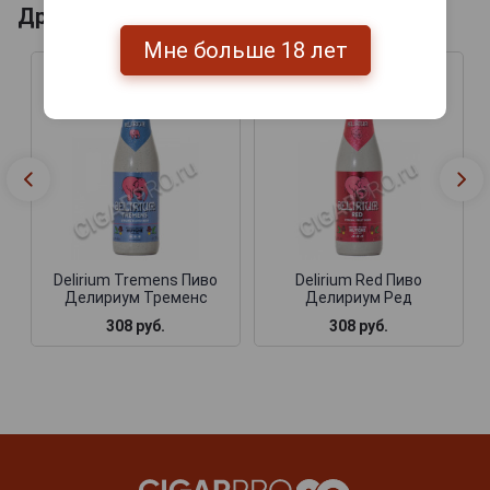
Другие продукты бренда DELIRIUM
Мне больше 18 лет
Delirium Tremens Пиво
Delirium Red Пиво
Делириум Тременс
Делириум Ред
308 руб.
308 руб.