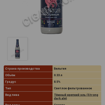
Страна производства
Бельгия
Объём
0.33 л
Градус
8.5%
Тип
Светлое фильтрованное
Вид пива
Тёмный крепкий эль (Strong
dark ale)
Вид тары
Стекло