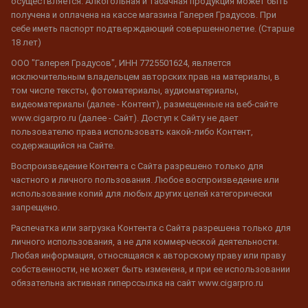
осуществляется. Алкогольная и табачная продукция может быть
получена и оплачена на кассе магазина Галерея Градусов. При
себе иметь паспорт подтверждающий совершеннолетие. (Старше
18 лет)
ООО "Галерея Градусов", ИНН 7725501624, является
исключительным владельцем авторских прав на материалы, в
том числе тексты, фотоматериалы, аудиоматериалы,
видеоматериалы (далее - Контент), размещенные на веб-сайте
www.cigarpro.ru (далее - Сайт). Доступ к Сайту не дает
пользователю права использовать какой-либо Контент,
содержащийся на Сайте.
Воспроизведение Контента с Сайта разрешено только для
частного и личного пользования. Любое воспроизведение или
использование копий для любых других целей категорически
запрещено.
Распечатка или загрузка Контента с Сайта разрешена только для
личного использования, а не для коммерческой деятельности.
Любая информация, относящаяся к авторскому праву или праву
собственности, не может быть изменена, и при ее использовании
обязательна активная гиперссылка на сайт www.cigarpro.ru