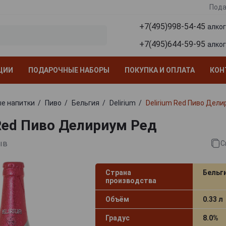
Пода
+7(495)998-54-45
алко
+7(495)644-59-95
алко
ЦИИ
ПОДАРОЧНЫЕ НАБОРЫ
ПОКУПКА И ОПЛАТА
КОН
е напитки
Пиво
Бельгия
Delirium
Delirium Red Пиво Дел
 Red Пиво Делириум Ред
ыв
С
Страна
Бельг
производства
Объём
0.33 л
Градус
8.0%