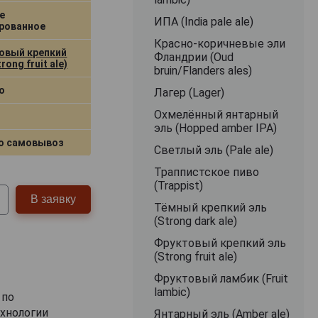
е
ИПА (India pale ale)
рованное
Красно-коричневые эли
овый крепкий
Фландрии (Oud
rong fruit ale)
bruin/Flanders ales)
о
Лагер (Lager)
Охмелённый янтарный
эль (Hopped amber IPA)
о самовывоз
Светлый эль (Pale ale)
Траппистское пиво
(Trappist)
В заявку
Тёмный крепкий эль
(Strong dark ale)
Фруктовый крепкий эль
(Strong fruit ale)
Фруктовый ламбик (Fruit
lambic)
 по
хнологии
Янтарный эль (Amber ale)