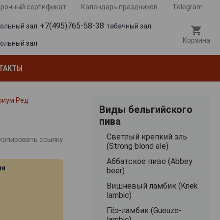
рочный сертификат
Календарь праздников
Telegram
+7(495)765-58-38
гольный зал
табачный зал
Корзина
гольный зал
ТАКТЫ
ириум Ред
Виды бельгийского
пива
Cветлый крепкий эль
копировать ссылку
(Strong blond ale)
Аббатское пиво (Abbey
ия
beer)
Вишневый ламбик (Kriek
lambic)
Гёз-ламбик (Gueuze-
lambic)