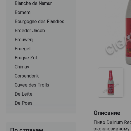
Blanche de Namur
Bornem
Bourgogne des Flandres
Broeder Jacob
Brouwerij
Bruegel
Brugse Zot
Chimay
Corsendonk
Cuvee des Trolls
De Leite
De Poes
Описание
Delirium
DeuS
Пиво Delirium R
эксклюзивному 
По странам
Dominus