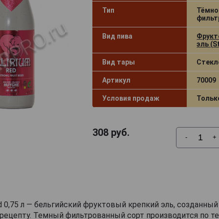
Тип
Тёмно
фильт
Вид пива
Фрукт
эль (St
Вид тары
Стекл
Артикул
70009
Условия продаж
Тольк
308
руб.
-
+
ed 0,75 л — бельгийский фруктовый крепкий эль, созданный
рецепту. Темный фильтрованный сорт производится по те