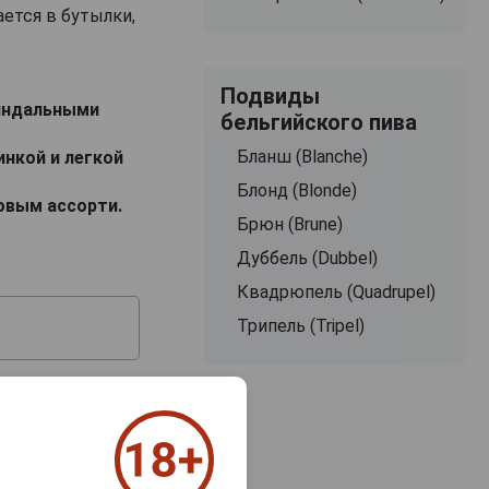
ется в бутылки,
Подвиды
миндальными
бельгийского пива
Бланш (Blanche)
инкой и легкой
Блонд (Blonde)
овым ассорти.
Брюн (Brune)
Дуббель (Dubbel)
Квадрюпель (Quadrupel)
Трипель (Tripel)