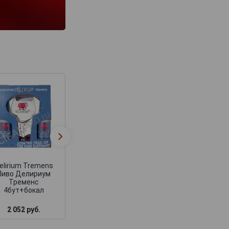
Delirium Tremens
Delirium Treme
Пиво Делириум
Пиво Делирум
Тременс
Тременс 0.33л
4бут+бокал ассорти
elirium Tremens
Пиво Делириум
Тременс
4бут+бокал
2 052 руб.
2 496 руб.
348 руб.