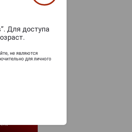
”. Для доступа
з 2000 знаков
озраст.
йте, не являются
ючительно для личного