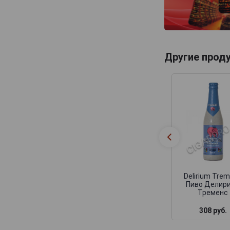
Tripel Karmeliet
Van Honsebrouck
Van Steenberge
Viven
Другие прод
Westmalle
Delirium Tre
Пиво Делир
Тременс
308 руб.