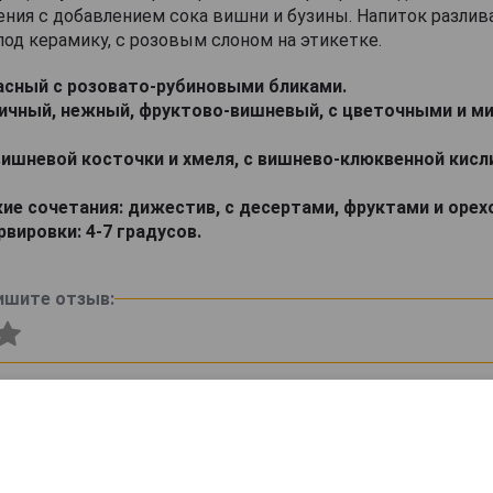
ния с добавлением сока вишни и бузины. Напиток разлива
од керамику, с розовым слоном на этикетке.
асный с розовато-рубиновыми бликами.
ичный, нежный, фруктово-вишневый, с цветочными и 
вишневой косточки и хмеля, с вишнево-клюквенной кисл
ие сочетания: дижестив, с десертами, фруктами и орех
вировки: 4-7 градусов.
ишите отзыв: