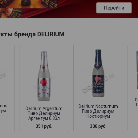
Перейти
укты бренда DELIRIUM
D
mens
Delirium Nocturnum
Delirium Argentum
иум
Пиво Делириум
Пиво Делириум
Ноктюрнум
Аргентум 0.33л
351 руб.
308 руб.