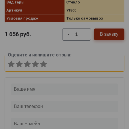
Вид тары
Стекло
Артикул
71860
Условия продаж
Только самовывоз
1 656
руб.
В заявку
-
+
Оцените и напишите отзыв: