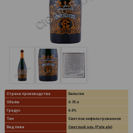
Страна производства
Бельгия
Объём
0.75 л
Градус
6.0%
Тип
Светлое нефильтрованное
Вид пива
Светлый эль (Pale ale)