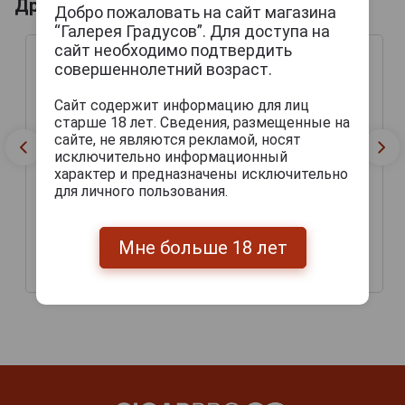
Другие продукты бренда LINDEMANS
Добро пожаловать на сайт магазина
“Галерея Градусов”. Для доступа на
сайт необходимо подтвердить
совершеннолетний возраст.
Сайт содержит информацию для лиц
старше 18 лет. Сведения, размещенные на
сайте, не являются рекламой, носят
исключительно информационный
характер и предназначены исключительно
для личного пользования.
Lindemans Framboise
Lindemans Apple Пиво
Пиво Линдеманс
Мне больше 18 лет
Линдеманс Эпл 0.25л
Фрамбуа 0.25л
328 руб.
387 руб.