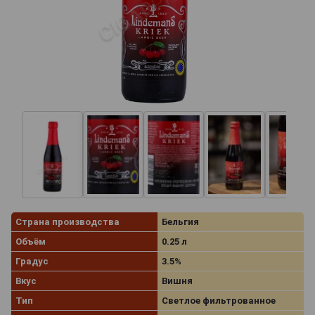
Страна производства
Бельгия
Объём
0.25 л
Градус
3.5%
Вкус
Вишня
Тип
Светлое фильтрованное