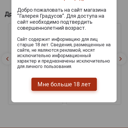
Добро пожаловать на сайт магазина
Другие продукты бренда LINDEMANS
“Галерея Градусов”. Для доступа на
сайт необходимо подтвердить
совершеннолетний возраст.
Сайт содержит информацию для лиц
старше 18 лет. Сведения, размещенные на
сайте, не являются рекламой, носят
исключительно информационный
характер и предназначены исключительно
для личного пользования.
Lindemans Framboise
Мне больше 18 лет
Lindemans Apple Пиво
Пиво Линдеманс
Линдеманс Эпл 0.25л
Фрамбуа 0.25л
328 руб.
387 руб.