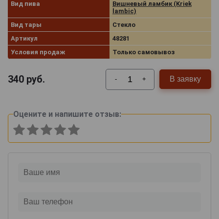
Вид пива
Вишневый ламбик (Kriek
lambic)
Вид тары
Стекло
Артикул
48281
Условия продаж
Только самовывоз
340
руб.
В заявку
-
+
Оцените и напишите отзыв: