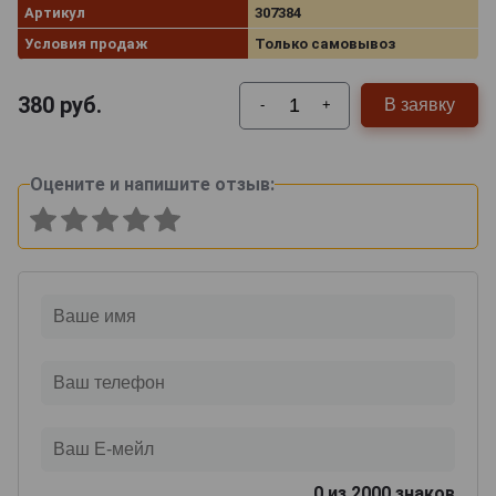
Артикул
307384
Условия продаж
Только самовывоз
380
руб.
В заявку
-
+
Оцените и напишите отзыв:
0
из 2000 знаков