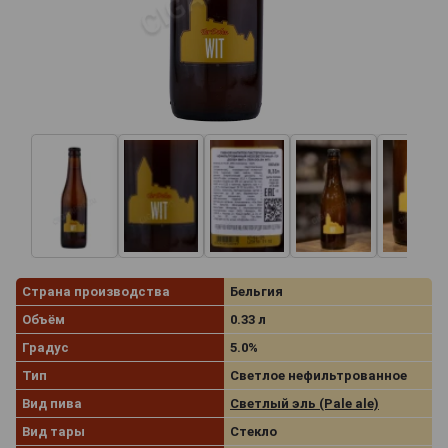
Страна производства
Бельгия
Объём
0.33 л
Градус
5.0%
Тип
Светлое нефильтрованное
Вид пива
Светлый эль (Pale ale)
Вид тары
Стекло