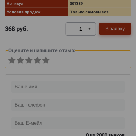
Артикул
307389
Условия продаж
Только самовывоз
368
руб.
В заявку
-
+
Оцените и напишите отзыв:
0
из 2000 знаков