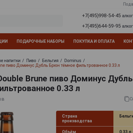
Пода
+7(495)998-54-45
алко
+7(495)644-59-95
алко
ЦИИ
ПОДАРОЧНЫЕ НАБОРЫ
ПОКУПКА И ОПЛАТА
КОН
е напитки
Пиво
Бельгия
Dominus
une пиво Доминус Дубль Брюн тёмное фильтрованное 0.33 л
Double Brune пиво Доминус Дубл
ильтрованное 0.33 л
ыв
С
Страна
Бельг
производства
Объём
0.33 л