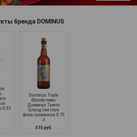
укты бренда DOMINUS
ple
о
Dominus Triple
ипл
Blonde пиво
лое
Доминус Трипл
 0.33
Блонд светлое
фильтрованное 0.75
л
515 руб.