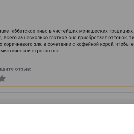
Brune -аббатское пиво в чистейших монашеских традициях
, всего за несколько глотков оно приобретает оттенок, т
о коричневого эля, в сочетании с кофейной корой, чтобы 
 мистической строгостью.
ишите отзыв: