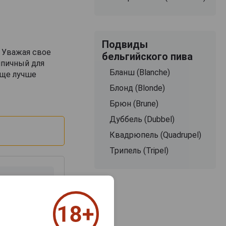
Подвиды
. Уважая свое
бельгийского пива
ипичный для
Бланш (Blanche)
еще лучше
Блонд (Blonde)
Брюн (Brune)
Дуббель (Dubbel)
Квадрюпель (Quadrupel)
Трипель (Tripel)