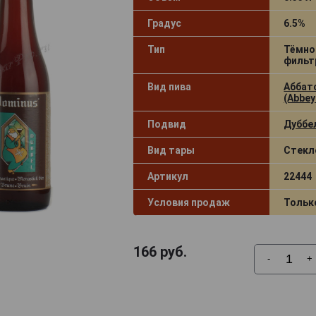
Градус
6.5%
Тип
Тёмно
фильт
Вид пива
Аббат
(Abbey
Подвид
Дуббел
Вид тары
Стекл
Артикул
22444
Условия продаж
Тольк
166
руб.
-
+