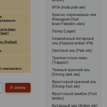
ИПА (India pale ale)
Красно-коричневые эли
е
Фландрии (Oud
рованное
bruin/Flanders ales)
ское пиво
Лагер (Lager)
 beer)
Охмелённый янтарный
ь (Dubbel)
эль (Hopped amber IPA)
Светлый эль (Pale ale)
о
Траппистское пиво
(Trappist)
о самовывоз
Тёмный крепкий эль
(Strong dark ale)
Фруктовый крепкий эль
(Strong fruit ale)
В заявку
Фруктовый ламбик (Fruit
lambic)
Янтарный эль (Amber ale)