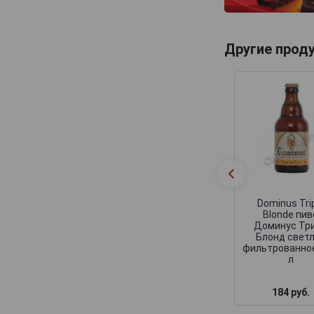
Tripel Karmeliet
Van Honsebrouck
Van Steenberge
Другие прод
Viven
Westmalle
Dominus Tri
Blonde пив
Доминус Тр
Блонд свет
фильтрованное
л
184 руб.