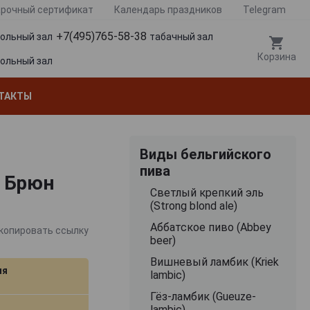
рочный сертификат
Календарь праздников
Telegram
+7(495)765-58-38
гольный зал
табачный зал
Корзина
гольный зал
ТАКТЫ
Виды бельгийского
пива
ь Брюн
Cветлый крепкий эль
(Strong blond ale)
Аббатское пиво (Abbey
копировать ссылку
beer)
Вишневый ламбик (Kriek
ия
lambic)
Гёз-ламбик (Gueuze-
lambic)