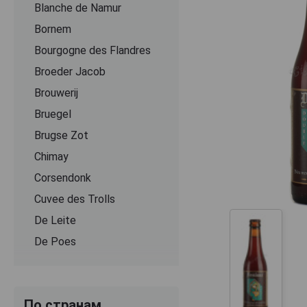
Blanche de Namur
Bornem
Bourgogne des Flandres
Broeder Jacob
Brouwerij
Bruegel
Brugse Zot
Chimay
Corsendonk
Cuvee des Trolls
De Leite
De Poes
Delirium
DeuS
По странам
Dominus