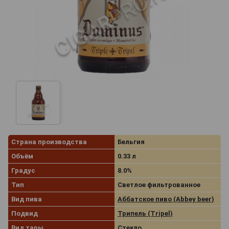
Страна производства
Бельгия
Объём
0.33 л
Градус
8.0%
Тип
Светлое фильтрованное
Вид пива
Аббатское пиво (Abbey beer)
Подвид
Трипель (Tripel)
Вид тары
Стекло