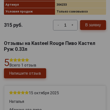
Артикул
304233
Условия продаж
Только самовывоз
315
руб.
В заявку
-
+
Отзывы на Kasteel Rouge Пиво Кастел
Руж 0.33л
5
Всего
1
отзыв
Напишите отзыв
15 октября 2025
Наталья
Абажаю это пиво