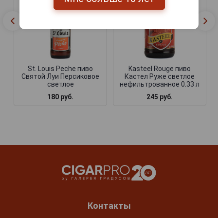
St. Louis Peche пиво
Kasteel Rouge пиво
Святой Луи Персиковое
Кастел Руже светлое
светлое
нефильтрованное 0.33 л
180 руб.
245 руб.
Контакты