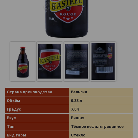
Страна производства
Бельгия
Объём
0.33 л
Градус
7.0%
Вкус
Вишня
Тип
Тёмное нефильтрованное
Вид тары
Стекло