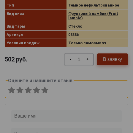
Тип
Тёмное нефильтрованное
Вид пива
Фруктовый ламбик (Fruit
lambic)
Вид тары
Стекло
Артикул
08386
Условия продаж
Только самовывоз
502
руб.
В заявку
-
+
Оцените и напишите отзыв: