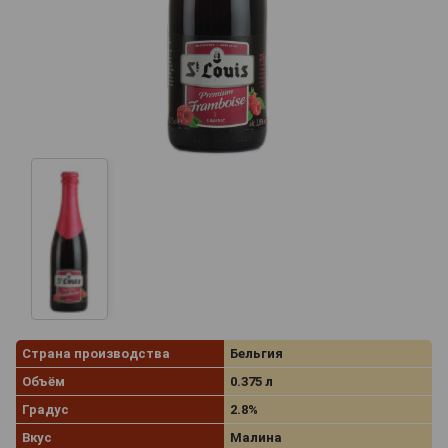
Страна производства
Бельгия
Объём
0.375 л
Градус
2.8%
Вкус
Малина