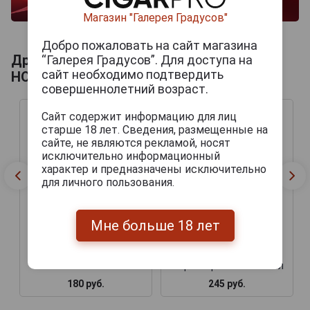
Магазин "Галерея Градусов"
Добро пожаловать на сайт магазина
Другие продукты бренда VAN
“Галерея Градусов”. Для доступа на
сайт необходимо подтвердить
HONSEBROUCK
совершеннолетний возраст.
Сайт содержит информацию для лиц
старше 18 лет. Сведения, размещенные на
сайте, не являются рекламой, носят
исключительно информационный
характер и предназначены исключительно
для личного пользования.
Мне больше 18 лет
St. Louis Peche пиво
Kasteel Rouge пиво
Святой Луи Персиковое
Кастел Руже светлое
светлое
нефильтрованное 0.33 л
180 руб.
245 руб.