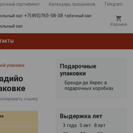
рочный сертификат
Календарь праздников
Telegram
+7(495)765-58-38
гольный зал
табачный зал
Корзина
гольный зал
ТАКТЫ
Подарочные
ной упаковке
упаковки
бадийо
Бренди де Херес в
аковке
подарочных коробках
копировать ссылку
Выдержка лет
ия
3 года
5 лет
8 лет