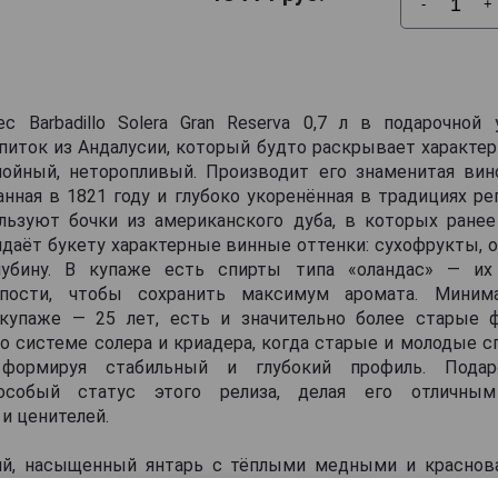
-
+
с Barbadillo Solera Gran Reserva 0,7 л в подарочной
иток из Андалусии, который будто раскрывает характер
лойный, неторопливый. Производит его знаменитая вин
ованная в 1821 году и глубоко укоренённая в традициях ре
ьзуют бочки из американского дуба, в которых ранее
идаёт букету характерные винные оттенки: сухофрукты, о
лубину. В купаже есть спирты типа «оландас» — их
пости, чтобы сохранить максимум аромата. Миним
купаже — 25 лет, есть и значительно более старые 
 системе солера и криадера, когда старые и молодые с
формируя стабильный и глубокий профиль. Подар
 особый статус этого релиза, делая его отличны
и ценителей.
кий, насыщенный янтарь с тёплыми медными и красно