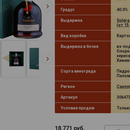
Градус
40.0%
Выдержка
Solera
(от 15
Вид коробки
Карто
Выдержка в бочке
из-по
Олоро
херес
Химен
Сорта винограда
Педро
Палом
Регион
Санлу
Артикул
30647
Условия продаж
Тольк
18 771
руб.