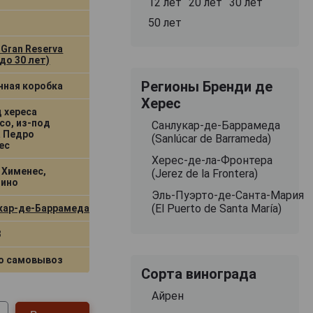
12 лет
20 лет
30 лет
50 лет
 Gran Reserva
 до 30 лет)
Регионы Бренди де
нная коробка
Херес
д хереса
со, из-под
Санлукар‑де‑Баррамеда
а Педро
(Sanlúcar de Barrameda)
ес
Херес‑де‑ла‑Фронтера
 Хименес,
(Jerez de la Frontera)
ино
Эль‑Пуэрто‑де‑Санта‑Мария
(El Puerto de Santa María)
кар‑де‑Баррамеда
3
о самовывоз
Сорта винограда
Айрен