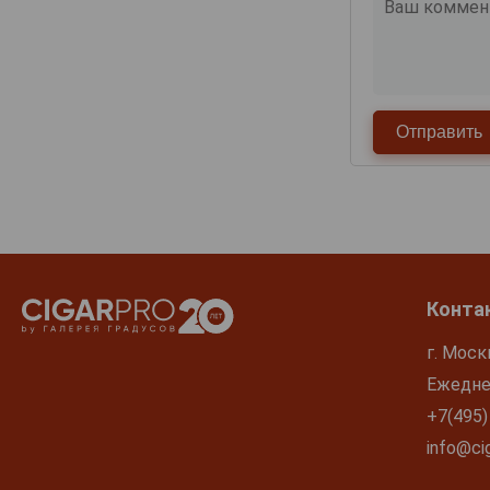
Конта
г. Моск
Ежеднев
+7(495)
info@cig