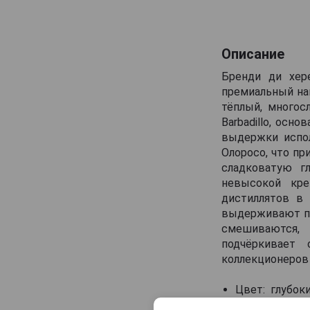
Описание
Бренди ди хере
премиальный нап
тёплый, многос
Barbadillo, осн
выдержки испол
Олоросо, что пр
сладковатую г
невысокой кре
дистиллятов в 
выдерживают по
смешиваются, 
подчёркивает
коллекционеров 
Цвет: глубо
переливами.