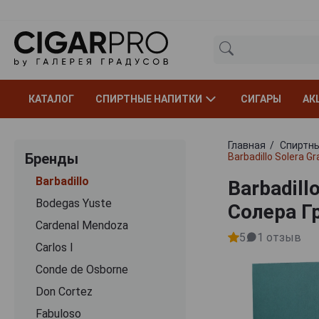
КАТАЛОГ
СПИРТНЫЕ НАПИТКИ
СИГАРЫ
АК
Главная
Спиртны
Бренды
Barbadillo Solera 
Barbadillo
Barbadill
Bodegas Yuste
Солера Г
Cardenal Mendoza
5
1
отзыв
Carlos I
Conde de Osborne
Don Cortez
Fabuloso