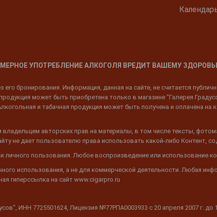
Календар
МЕРНОЕ УПОТРЕБЛЕНИЕ АЛКОГОЛЯ ВРЕДИТ ВАШЕМУ ЗДОРОВЬ
 его бронирования. Информация, данная на сайте, не считается публич
родукция может быть приобретена только в магазине "Галерея Градусов"
Алкогольная и табачная продукция может быть получена и оплачена на к
 владельцем авторских прав на материалы, в том числе тексты, фотом
 Сайту не дает пользователю права использовать какой-либо Контент, с
 и личного пользования. Любое воспроизведение или использование ко
ичного использования, а не для коммерческой деятельности. Любая инф
ая гиперссылка на сайт www.cigarpro.ru
дусов", ИНН 7725501624, Лицензия №77РПА0003933 c 20 апреля 2007 г. до 