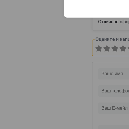
Дмитрий
Отличное офо
Оцените и нап