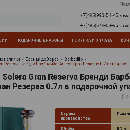
Пода
+7(495)998-54-45
алко
+7(495)644-59-95
алко
ЦИИ
ПОДАРОЧНЫЕ НАБОРЫ
ПОКУПКА И ОПЛАТА
КОН
е напитки
Бренди де Херес
Barbadillo
Gran Reserva Бренди Барбадийо Солера Гран Резерва 0.7л в подароч
o Solera Gran Reserva Бренди Бар
ран Резерва 0.7л в подарочной уп
С
Страна
Испан
производства
Объём
0.7 л