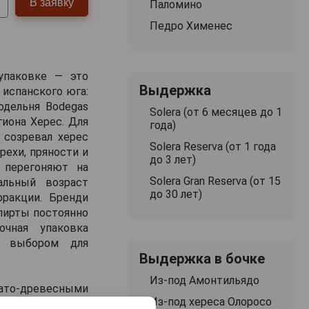
В заявку
Паломино
Педро Хименес
 упаковке — это
Выдержка
 испанского юга:
одельня Bodegas
Solera (от 6 месяцев до 1
гиона Херес. Для
года)
 созревал херес
Solera Reserva (от 1 года
рехи, пряности и
до 3 лет)
 перегоняют на
Solera Gran Reserva (от 15
альный возраст
до 30 лет)
фракции. Бренди
пирты постоянно
очная упаковка
м выбором для
Выдержка в бочке
Из-под Амонтильядо
вато-древесными
Из-под хереса Олоросо