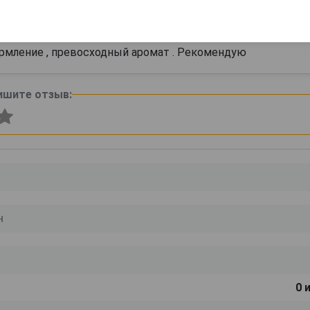
23 июля 
рмление , превосходный аромат . Рекомендую
ишите отзыв:
0
и