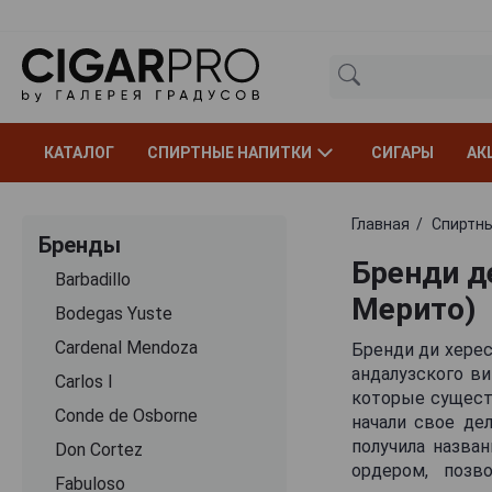
КАТАЛОГ
СПИРТНЫЕ НАПИТКИ
СИГАРЫ
АК
Главная
Спиртны
Бренды
Бренди д
Barbadillo
Мерито)
Bodegas Yuste
Cardenal Mendoza
Бренди ди херес
андалузского ви
Carlos I
которые существ
Conde de Osborne
начали свое де
получила назван
Don Cortez
ордером, позв
Fabuloso