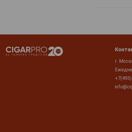
Конта
г. Моск
Ежеднев
+7(495)
info@cig