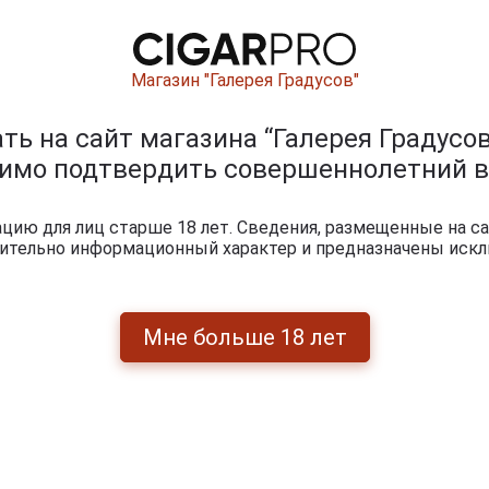
Градус
36.0%
Выдержка
Solera Re
Магазин "Галерея Градусов"
года до 
Выдержка в бочке
из-под х
ь на сайт магазина “Галерея Градусов
Сорта винограда
Айрен, 
димо подтвердить совершеннолетний в
Регион
Херес‑д
ию для лиц старше 18 лет. Сведения, размещенные на са
Артикул
71731
чительно информационный характер и предназначены искл
Условия продаж
Только 
Мне больше 18 лет
3 377
руб.
-
+
Marques del Merito Reserva Бренд
Маркес дель Мерито Солера Резе