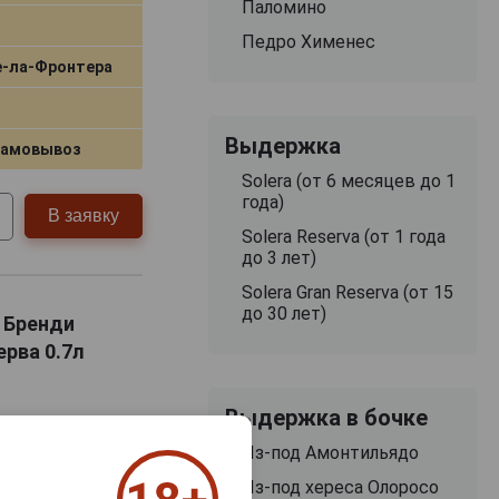
Паломино
тается символом
Педро Хименес
е‑ла‑Фронтера
Выдержка
самовывоз
Solera (от 6 месяцев до 1
года)
В заявку
Solera Reserva (от 1 года
до 3 лет)
Solera Gran Reserva (от 15
до 30 лет)
a Бренди
рва 0.7л
Выдержка в бочке
Из-под Амонтильядо
Из-под хереса Олоросо