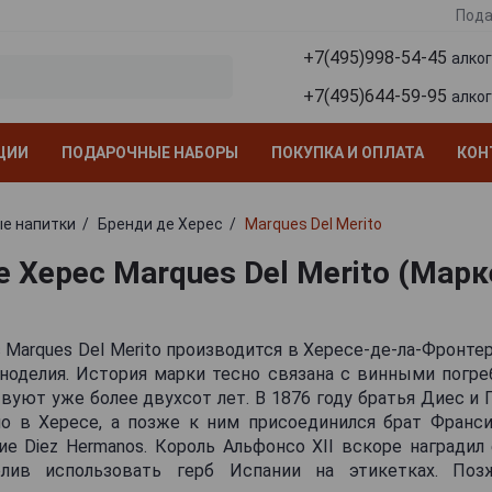
Пода
+7(495)998-54-45
алко
+7(495)644-59-95
алко
ЦИИ
ПОДАРОЧНЫЕ НАБОРЫ
ПОКУПКА И ОПЛАТА
КОН
е напитки
Бренди де Херес
Marques Del Merito
е Херес Marques Del Merito (Марк
 Marques Del Merito производится в Хересе-де-ла-Фронте
ноделия. История марки тесно связана с винными погреб
уют уже более двухсот лет. В 1876 году братья Диес и
ло в Хересе, а позже к ним присоединился брат Франси
ие Diez Hermanos. Король Альфонсо XII вскоре награди
олив использовать герб Испании на этикетках. Поз