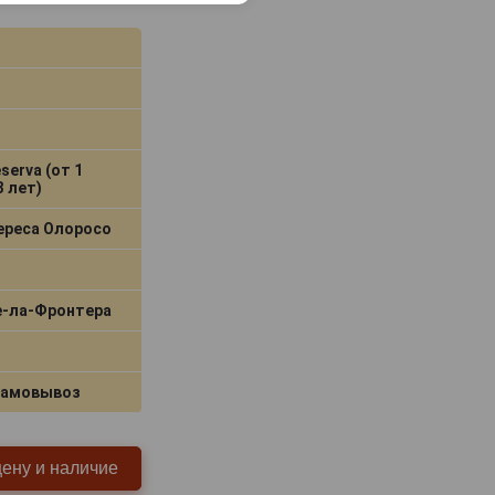
serva (от 1
3 лет)
ереса Олоросо
е‑ла‑Фронтера
самовывоз
цену и наличие