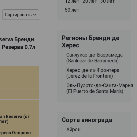
году произошло
12 лет
20 лет
30 лет
зглавляли новые
50 лет
аль. Наконец, в
Сортировать
ьность и добавив
 возведенный до
 проходят долгую
Регионы Бренди де
eserva Бренди
Херес
 Резерва 0.7л
енда и его связь
Санлукар‑де‑Баррамеда
 легких напитков
(Sanlúcar de Barrameda)
тво основано на
Херес‑де‑ла‑Фронтера
вых бочках, где
(Jerez de la Frontera)
итки с мягким,
Эль‑Пуэрто‑де‑Санта‑Мария
ложены в центре
(El Puerto de Santa María)
аются в особой
х классических
ran Reserva (от
Сорта винограда
мерики и Азии.
лет)
онкурсах. Бренд
Айрен
ереса Олоросо
также за умение