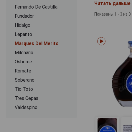
расширилось, 
Читать дальше
Fernando De Castilla
объединение по
владельцы, в т
Показаны 1 - 3 из 3
Fundador
2016 году хозяй
Hidalgo
виноградники и
1760 года, и бо
Lepanto
выдержку по сис
Marques Del Merito
Название Marque
Milenario
с традицией. В 
Osborne
до коллекционн
Romate
дистилляции ви
ранее хранилс
Soberano
гармоничным вк
Tio Toto
Хереса, под в
атмосфере, сохр
Tres Cepas
Valdespino
Сегодня Марке
брендов херес
Продукция неод
известен ценит