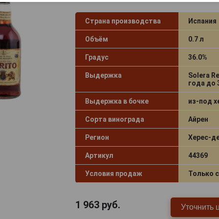
Страна производства
Испания
Объём
0.7 л
Градус
36.0%
Выдержка
Solera Re
года до 
Выдержка в бочке
из-под х
Сорта винограда
Айрен
Регион
Херес‑д
Артикул
44369
Условия продаж
Только 
1 963
руб.
Уточнить 