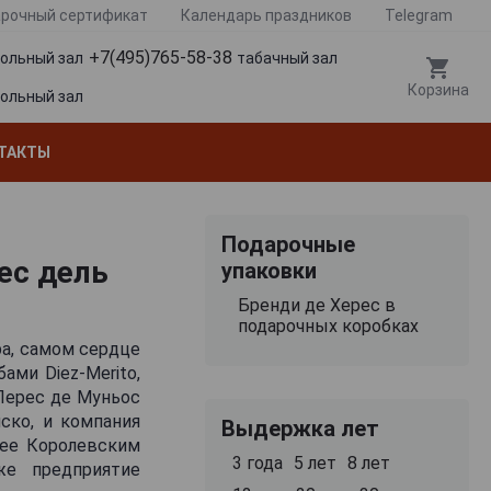
рочный сертификат
Календарь праздников
Telegram
+7(495)765-58-38
гольный зал
табачный зал
Корзина
гольный зал
ТАКТЫ
Подарочные
ес дель
упаковки
Бренди де Херес в
подарочных коробках
ра, самом сердце
ами Diez-Merito,
 Перес де Муньос
ско, и компания
Выдержка лет
л ее Королевским
3 года
5 лет
8 лет
же предприятие