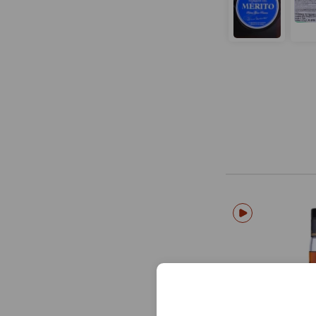
сохранять стил
подлинного хере