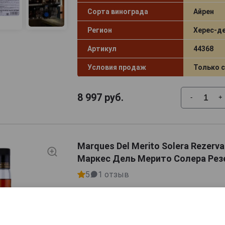
ь, который формировался веками. Marques Del Merito ос
Сорта винограда
Айрен
сного бренди и культурного наследия Андалусии.
Регион
Херес‑д
Артикул
44368
Условия продаж
Только 
8 997
руб.
-
+
Marques Del Merito Solera Rezerv
Маркес Дель Мерито Солера Резе
5
1 отзыв
Страна производства
Испания
Объём
0.7 л