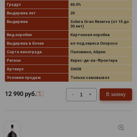
Градус
40.0%
Выдержка лет
20
Выдержка
Solera Gran Reserva (от 15 до
30 лет)
Вид коробки
Картонная коробка
Выдержка в бочке
из-под хереса Олоросо
Сорта винограда
Паломино, Айрен
Регион
Херес‑де‑ла‑Фронтера
Артикул
33438
Условия продаж
Только самовывоз
12 990
руб.
В заявку
-
+