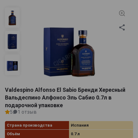
чертами рансьо, дубовой коры и специй, а вкус
источает акценты ванили, ягод и трав. Зрелый
алкоголь рекомендуется подавать к столу при
комнатной температуре в роли дижестива или в
дополнение к сигаре. Он поставляется в классических
и фигурных бутылках, которые нередко
комплектуются красивыми картонными боксами.
Бренди де херес 20 лет стоит подарить ровеснику
напитка на день рождения.
Valdespino Alfonso El Sabio Бренди Хересный
Вальдеспино Алфонсо Эль Сабио 0.7л в
подарочной упаковке
5
1 отзыв
Страна производства
Испания
Объём
0.7 л