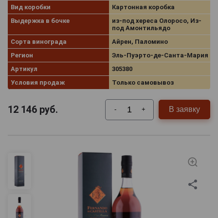
Вид коробки
Картонная коробка
Выдержка в бочке
из-под хереса Олоросо, Из-
под Амонтильядо
Сорта винограда
Айрен, Паломино
Регион
Эль‑Пуэрто‑де‑Санта‑Мария
Артикул
305380
Условия продаж
Только самовывоз
12 146
руб.
В заявку
-
+