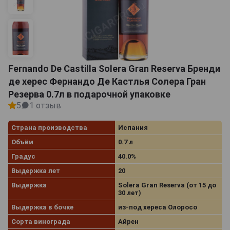
Fernando De Castilla Solera Gran Reserva Бренди
де херес Фернандо Де Кастлья Солера Гран
Резерва 0.7л в подарочной упаковке
5
1 отзыв
Страна производства
Испания
Объём
0.7 л
Градус
40.0%
Выдержка лет
20
Выдержка
Solera Gran Reserva (от 15 до
30 лет)
Выдержка в бочке
из-под хереса Олоросо
Сорта винограда
Айрен