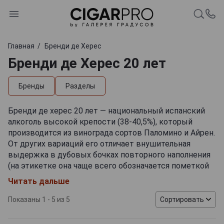
Главная
Бренди де Херес
Бренди де Херес 20 лет
Бренды
Разделы
Бренди де херес 20 лет — национальный испанский
алкоголь высокой крепости (38-40,5%), который
производится из винограда сортов Паломино и Айрен.
От других вариаций его отличает внушительная
выдержка в дубовых бочках повторного наполнения
(на этикетке она чаще всего обозначается пометкой
«Gran Reserva») по методу «солера и криадера»,
Читать дальше
которая делает букет гармоничным и богатым.
Показаны 1 - 5 из 5
Сортировать
20-летний бренди де херес славится ярко-янтарным
оттенком и комплексным ароматом с полнотелыми