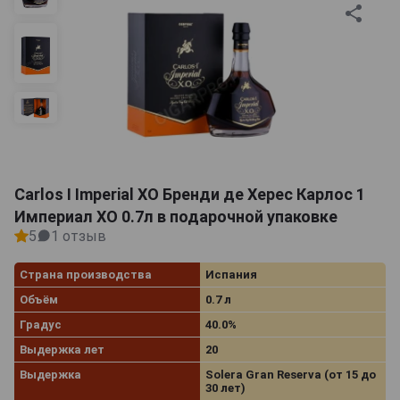
Carlos I Imperial XO Бренди де Херес Карлос 1
Империал ХО 0.7л в подарочной упаковке
5
1 отзыв
Страна производства
Испания
Объём
0.7 л
Градус
40.0%
Выдержка лет
20
Выдержка
Solera Gran Reserva (от 15 до
30 лет)