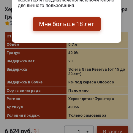
для личного пользования.
Хересный бренди Идальго Доссьентос Солера
Гран Ресерва
Мне больше 18 лет
5
1 отзыв
Страна производства
Испания
Объём
0.7 л
Градус
40.0%
Выдержка лет
20
Выдержка
Solera Gran Reserva (от 15 до
30 лет)
Выдержка в бочке
из-под хереса Олоросо
Сорта винограда
Паломино
Регион
Херес‑де‑ла‑Фронтера
Артикул
43066
Условия продаж
Только самовывоз
6 624
руб.
В заявку
-
+