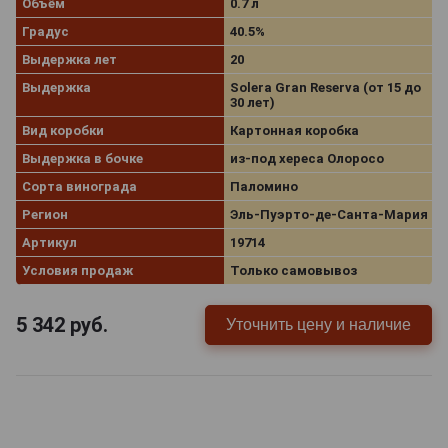
Объём
0.7 л
Градус
40.5%
Выдержка лет
20
Выдержка
Solera Gran Reserva (от 15 до
30 лет)
Вид коробки
Картонная коробка
Выдержка в бочке
из-под хереса Олоросо
Сорта винограда
Паломино
Регион
Эль‑Пуэрто‑де‑Санта‑Мария
Артикул
19714
Условия продаж
Только самовывоз
5 342
руб.
Уточнить цену и наличие