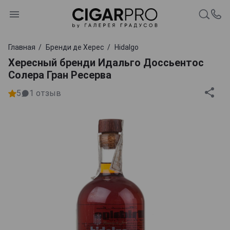
Главная
Бренди де Херес
Hidalgo
Хересный бренди Идальго Доссьентос
Солера Гран Ресерва
5
1
отзыв