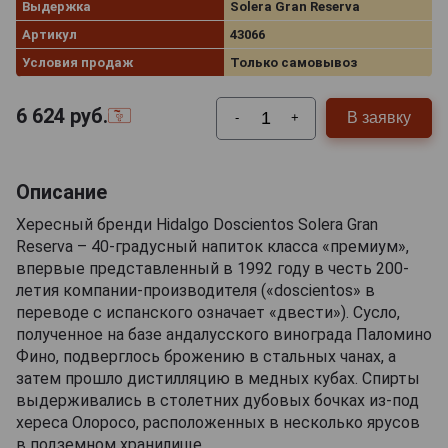
Выдержка
Solera Gran Reserva
Артикул
43066
Условия продаж
Только самовывоз
6 624
руб.
В заявку
-
+
Описание
Хересный бренди Hidalgo Doscientos Solera Gran
Reserva – 40-градусный напиток класса «премиум»,
впервые представленный в 1992 году в честь 200-
летия компании-производителя («doscientos» в
переводе с испанского означает «двести»). Сусло,
полученное на базе андалусского винограда Паломино
Фино, подверглось брожению в стальных чанах, а
затем прошло дистилляцию в медных кубах. Спирты
выдерживались в столетних дубовых бочках из-под
хереса Олоросо, расположенных в несколько ярусов
в подземном хранилище.