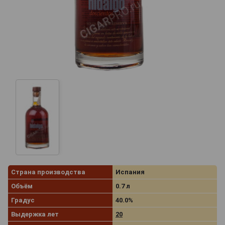
Страна производства
Испания
Объём
0.7 л
Градус
40.0%
Выдержка лет
20