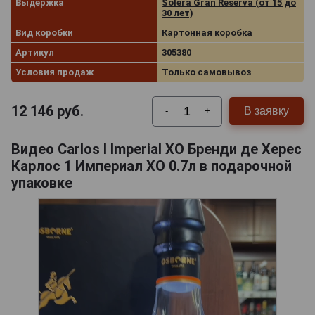
Выдержка
Solera Gran Reserva (от 15 до
30 лет)
Вид коробки
Картонная коробка
Артикул
305380
Условия продаж
Только самовывоз
12 146
руб.
В заявку
-
+
Видео Carlos I Imperial XO Бренди де Херес
Карлос 1 Империал ХО 0.7л в подарочной
упаковке