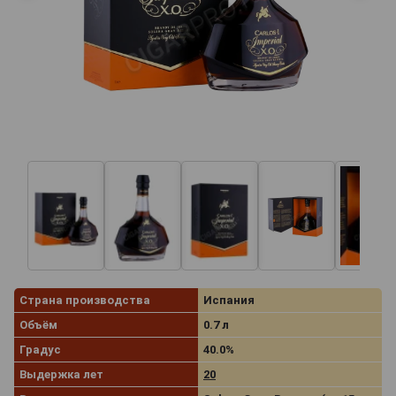
Страна производства
Испания
Объём
0.7 л
Градус
40.0%
Выдержка лет
20