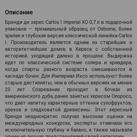
Описание
Бренди де херес Carlos I Imperial XO 0,7 л в подарочной
упаковке — премиальный образец от Osborne, более
зрелая и глубокая версия классической линейки Carlos
I. Производитель является одним из старейших и
авторитетнейших домов в Хересе с собственной
историей, уходящей далеко в прошлое. Выдержка
идёт по классической системе солера и криадера,
когда спирты разного возраста смешиваются в
каскаде бочек. Для Империал Иксо используют более
старые дистилляты, чем в обычных версиях не менее
20 лет. Созревание проходит в бочках из
американского дуба, ранее занятых хересом Олоросо,
что даёт напитку характерные оттенки сухофруктов,
орехов и сладковатой древесины. Этот хересный
бренди неоднократно получал высокие оценки на
международных конкурсах, эксперты отмечали его
исключительную глубину и баланс, а также называли
одним из лучших представителей своей категории.