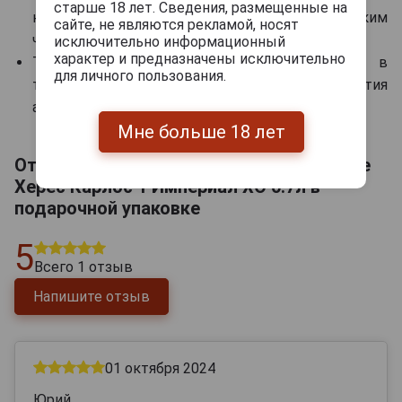
старше 18 лет. Сведения, размещенные на
карамелью или инжиром, с сигарами и крепким
сайте, не являются рекламой, носят
чёрным кофе.
исключительно информационный
характер и предназначены исключительно
Температура сервировки: 20-22 °C в
для личного пользования.
тюльпановидном снифтере для полного раскрытия
ароматических слоёв.
Мне больше 18 лет
Отзывы на Carlos I Imperial XO Бренди де
Херес Карлос 1 Империал ХО 0.7л в
подарочной упаковке
5
Всего
1
отзыв
Напишите отзыв
01 октября 2024
Юрий