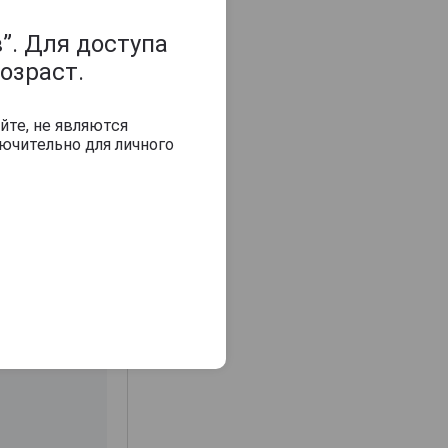
”. Для доступа
озраст.
йте, не являются
ючительно для личного
з 2000 знаков