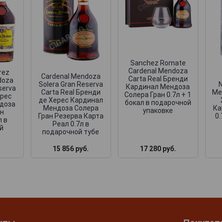
Sanchez Romate
Cardenal Mendoza
rez
Cardenal Mendoza
Carta Real Бренди
doza
Solera Gran Reserva
N
Кардинал Мендоза
serva
Carta Real Бренди
Me
Солера Гран 0.7л + 1
ерес
де Херес Кардинал
бокал в подарочной
доза
Мендоза Солера
Ка
упаковке
ан
Гран Резерва Карта
0
л в
Реал 0.7л в
й
подарочной тубе
15 856 руб.
17 280 руб.