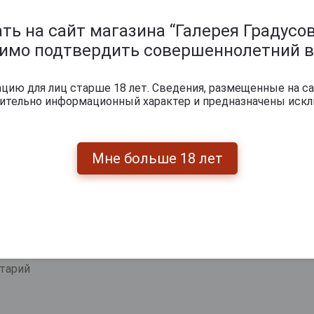
м
ь на сайт магазина “Галерея Градусов
ишите отзыв:
димо подтвердить совершеннолетний в
ию для лиц старше 18 лет. Сведения, размещенные на са
чительно информационный характер и предназначены искл
Мне больше 18 лет
0
и