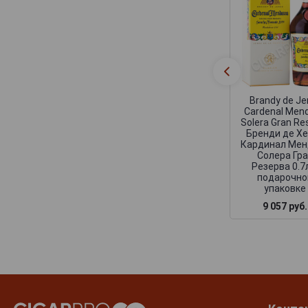
Brandy de Je
Cardenal Men
Solera Gran Re
Бренди де Х
Кардинал Мен
Солера Гр
Резерва 0.7
подарочно
упаковке
9 057 руб.