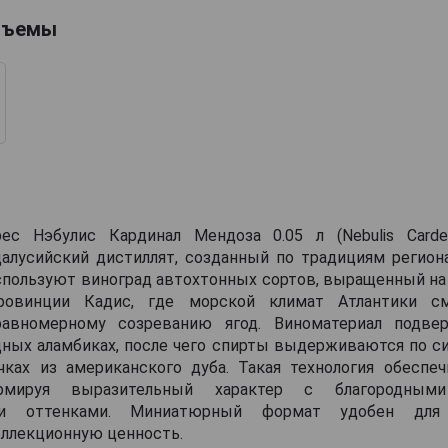
бъемы
ес Нэбулис Кардинал Мендоза 0.05 л (Nebulis Carde
алусийский дистиллят, созданный по традициям региона
спользуют виноград автохтонных сортов, выращенный на
ровинции Кадис, где морской климат Атлантики с
равномерному созреванию ягод. Виноматериал подвер
дных аламбиках, после чего спирты выдерживаются по си
чках из американского дуба. Такая технология обеспеч
рмируя выразительный характер с благородн
ми оттенками. Миниатюрный формат удобен для
оллекционную ценность.