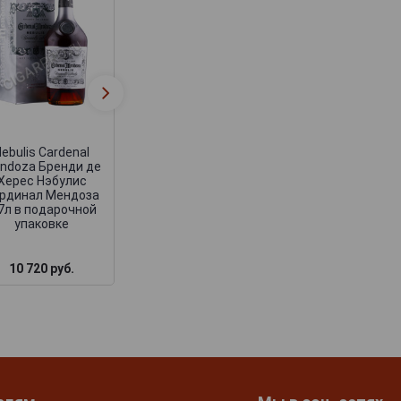
Solera Gran Reserva
Cardenal Mendo
Non Plus Ultra
Solera Gran Rese
Cardenal Mendoza
Бренди де Хер
Бренди де Херес
Кардинал Мендо
Солера Гран
Солера Гран
Резерва Нон Плюс
Резерва 0.7л в
Ультра Кардинал
подарочной
ebulis Cardenal
Мендоза 0.5л
упаковке
ndoza Бренди де
Херес Нэбулис
рдинал Мендоза
.7л в подарочной
упаковке
10 720 руб.
154 080 руб.
8 808 руб.