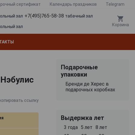
рочный сертификат
Календарь праздников
Telegram
+7(495)765-58-38
гольный зал
табачный зал
Корзина
гольный зал
ТАКТЫ
Подарочные
упаковки
 Нэбулис
Бренди де Херес в
подарочных коробках
копировать ссылку
Выдержка лет
ия
3 года
5 лет
8 лет