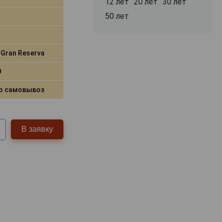
12 лет
20 лет
30 лет
50 лет
 Gran Reserva
0
о самовывоз
В заявку