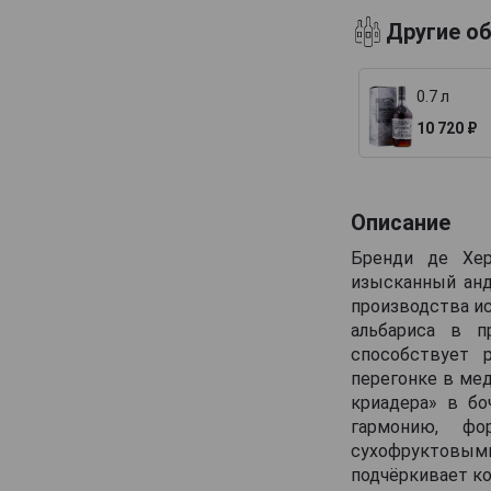
Другие о
0.7 л
10 720 ₽
Описание
Бренди де Хер
изысканный анд
производства и
альбариса в п
способствует 
перегонке в ме
криадера» в бо
гармонию, фо
сухофруктовы
подчёркивает к