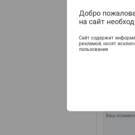
послевкусие
Добро пожаловат
Оцените и нап
на сайт необхо
Сайт содержит информац
рекламой, носят исклю
пользования.