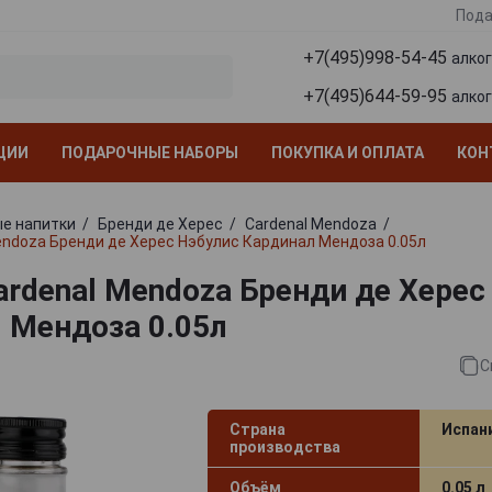
Пода
+7(495)998-54-45
алко
+7(495)644-59-95
алко
ЦИИ
ПОДАРОЧНЫЕ НАБОРЫ
ПОКУПКА И ОПЛАТА
КОН
е напитки
Бренди де Херес
Cardenal Mendoza
Mendoza Бренди де Херес Нэбулис Кардинал Мендоза 0.05л
Cardenal Mendoza Бренди де Херес
 Мендоза 0.05л
С
Страна
Испан
производства
Объём
0.05 л