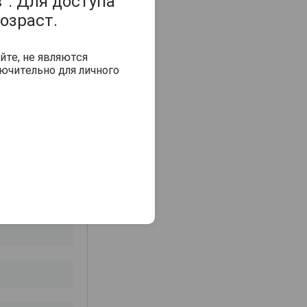
”. Для доступа
орехов и тонкой
озраст.
я, послевкусие
ым шоколадом,
йте, не являются
ючительно для личного
спользоваться в