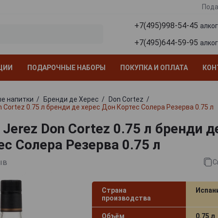
Пода
+7(495)998-54-45
алко
+7(495)644-59-95
алко
ЦИИ
ПОДАРОЧНЫЕ НАБОРЫ
ПОКУПКА И ОПЛАТА
КОН
е напитки
Бренди де Херес
Don Cortez
n Cortez 0.75 л бренди де херес Дон Кортес Солера Резерва 0.75 л
 Jerez Don Cortez 0.75 л бренди д
ес Солера Резерва 0.75 л
ыв
С
Страна
Испан
производства
Объём
0.75 л