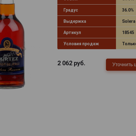
Градус
36.0%
Выдержка
Solera
Артикул
18545
Условия продаж
Тольк
2 062
руб.
Уточнить 