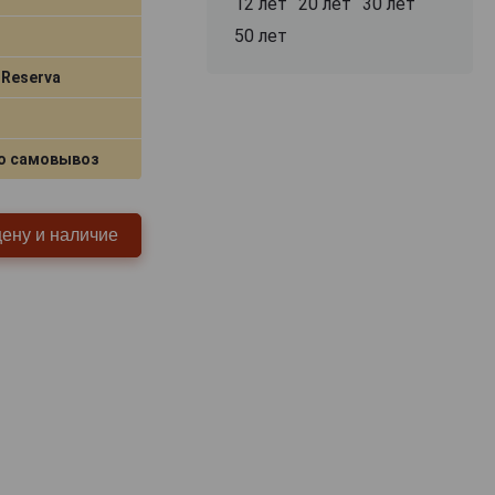
12 лет
20 лет
30 лет
50 лет
 Reserva
о самовывоз
цену и наличие