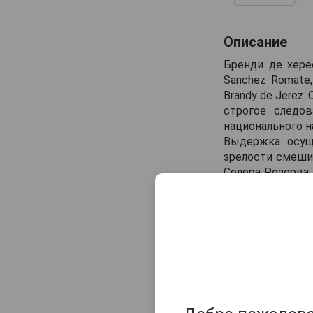
Описание
Бренди де хере
Sanchez Romate
Brandy de Jerez
строгое следо
национального н
Выдержка осуще
зрелости смешив
Солера Резерва 
обычно ощутимо 
из американско
оттенки вкуса и
Цвет: янтарн
Аромат: собр
сладости, д
присутствуют