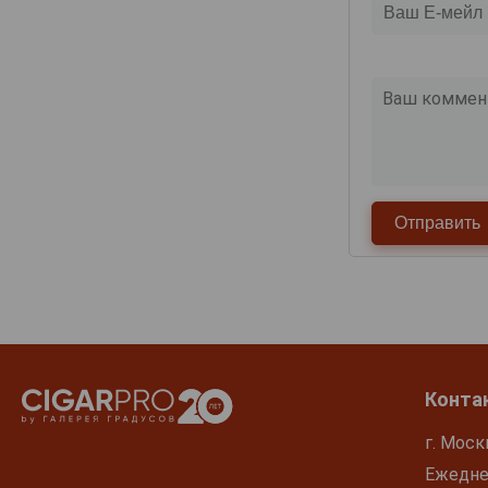
Конта
г. Моск
Ежеднев