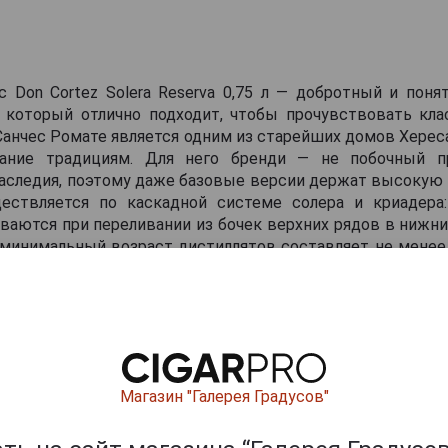
с Don Cortez Solera Reserva 0,75 л — добротный и поня
, который отлично подходит, чтобы прочувствовать кла
. Санчес Ромате является одним из старейших домов Херес
вание традициям. Для него бренди — не побочный пр
аследия, поэтому даже базовые версии держат высокую 
ствляется по каскадной системе солера и криадера
аются при переливании из бочек верхних рядов в нижни
минимальный возраст дистиллятов составляет не менее 
выше за счёт доли более старых фракций. Созревание п
го дуба, ранее занятых хересом Олоросо, которые даю
 аромат. Бренди не фильтруют холодом, сохраняя текстуру.
о-медный.
анный, теплый, приятный, с ведущими тонами ванили и л
Магазин "Галерея Градусов"
алее раскрываются сухофрукты, орехи и пряности, 
, но не доминируют.