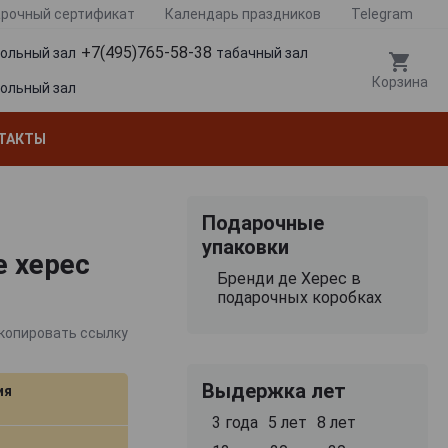
рочный сертификат
Календарь праздников
Telegram
+7(495)765-58-38
гольный зал
табачный зал
Корзина
гольный зал
ТАКТЫ
Подарочные
упаковки
е херес
Бренди де Херес в
подарочных коробках
копировать ссылку
Выдержка лет
ия
3 года
5 лет
8 лет