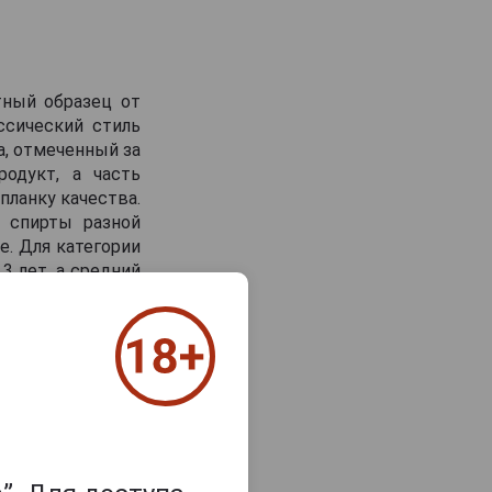
тный образец от
ссический стиль
а, отмеченный за
одукт, а часть
планку качества.
: спирты разной
е. Для категории
3 лет, а средний
роходит в бочках
т напитку новые
ёгкой сливочной
древесные ноты