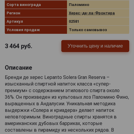
Сорта винограда
Паломино
Регион
Херес‑де‑ла‑Фронтера
Артикул
02581
Условия продаж
Только самовывоз
3 464
руб.
Уточнить цену и наличие
Описание
Бренди де херес Lepanto Solera Gran Reserva –
изысканный спиртной напиток класса «супер-
премиум» с содержанием этилового спирта около
36%. Он произведен из культовых лоз Паломино Фино,
выращенных в Андалусии. Уникальная методика
выдержки «Солера и криадера» делает напиток
неповторимым. Виноградные спирты хранятся в
американских дубовых барриках, которые
составлены в пирамиду из нескольких рядов. В