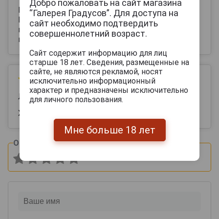
Добро пожаловать на сайт магазина
Мягкий, веселый, с приятным послевкусием.
“Галерея Градусов”. Для доступа на
Входит в тройку моих безусловных лидеров из
сайт необходимо подтвердить
испанских коньяков, вместе с Cardenal Mendoza
совершеннолетний возраст.
и Gran Duque d'Alba.
Сайт содержит информацию для лиц
старше 18 лет. Сведения, размещенные на
сайте, не являются рекламой, носят
23 августа 2022
исключительно информационный
характер и предназначены исключительно
Лили
для личного пользования.
Хороший, вкусный.
Мне больше 18 лет
Оцените и напишите отзыв: