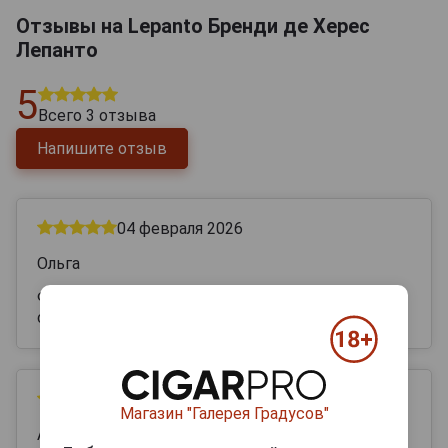
Отзывы на Lepanto Бренди де Херес
Лепанто
5
Всего
3
отзыва
Напишите отзыв
04 февраля 2026
Ольга
Фантастический напиток. Попробовала
случайно. Угостили. И с тех пор любимый.
22 декабря 2025
Магазин "Галерея Градусов"
Андрей