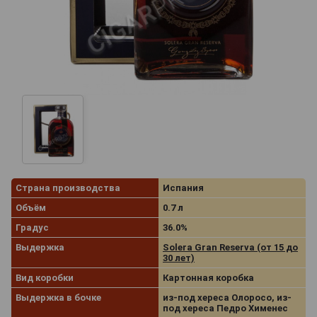
Страна производства
Испания
Объём
0.7 л
Градус
36.0%
Выдержка
Solera Gran Reserva (от 15 до
30 лет)
Вид коробки
Картонная коробка
Выдержка в бочке
из-под хереса Олоросо, из-
под хереса Педро Хименес