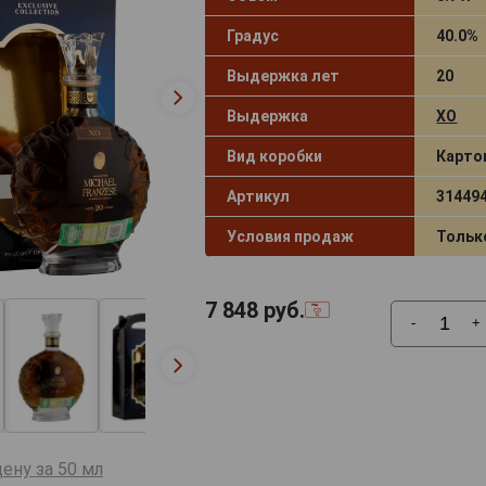
Градус
40.0%
Выдержка лет
20
Выдержка
XO
Вид коробки
Карто
Артикул
31449
Условия продаж
Тольк
7 848
руб.
-
+
ену за 50 мл