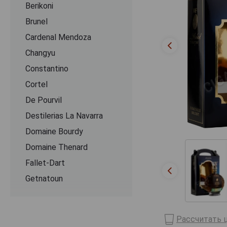
Berikoni
Brunel
Cardenal Mendoza
Changyu
Constantino
Cortel
De Pourvil
Destilerias La Navarra
Domaine Bourdy
Domaine Thenard
Fallet-Dart
Getnatoun
Ginevan
Grandes Distilleries Peureux
Рассчитать ц
Ijevan