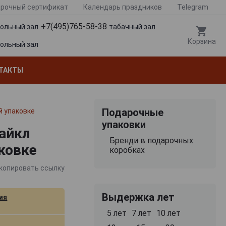
рочный сертификат
Календарь праздников
Telegram
+7(495)765-58-38
гольный зал
табачный зал
Корзина
гольный зал
ТАКТЫ
Подарочные
й упаковке
упаковки
Майкл
Бренди в подарочных
аковке
коробках
копировать ссылку
Выдержка лет
ия
5 лет
7 лет
10 лет