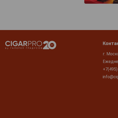
Vilmos
Wieser
Zufanek
Zwack
Кизлярский
Фанагория
Конта
г. Моск
Ежеднев
+7(495)
info@cig