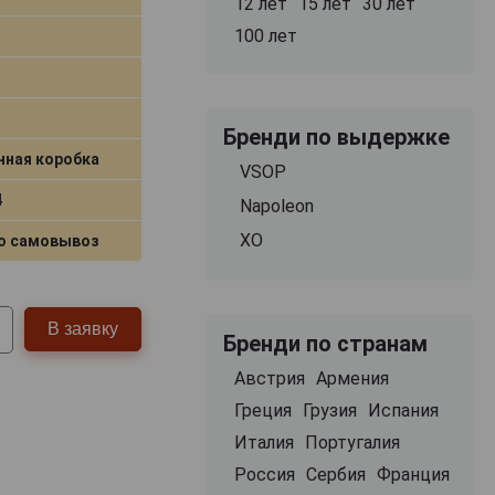
12 лет
15 лет
30 лет
100 лет
Бренди по выдержке
нная коробка
VSOP
4
Napoleon
XO
о самовывоз
В заявку
Бренди по странам
Австрия
Армения
Греция
Грузия
Испания
Италия
Португалия
Россия
Сербия
Франция