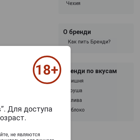
Чехия
О бренди
Как пить Бренди?
Бренди по вкусам
Вишня
Груша
Слива
”. Для доступа
Яблоко
озраст.
йте, не являются