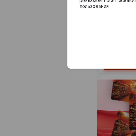
рекламой, носят исклю
Pojer & Sandri
пользования.
R.Jelinek
Romate
Rubin
Sab's
Saint-Remy
Sandeman
Soko
Stara Sokolova
Stone Land
Suau
Symbole National
Torres
Vecchia Romagna