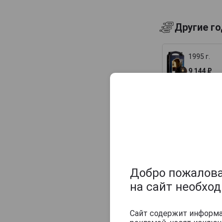
KWV
Другие г
Kok Deer
Kovacevic
1995 г.
Luxardo
9 144 ₽
Maraska
Marceau
Mascaro
Оцените и нап
Metaxa
Michael Franzese
Monsieur Frederic Bourgoin
Montre
Добро пожаловат
Palirna U Zeleneho Stromu
на сайт необхо
Pantheon
Сайт содержит информац
Podrum Palic