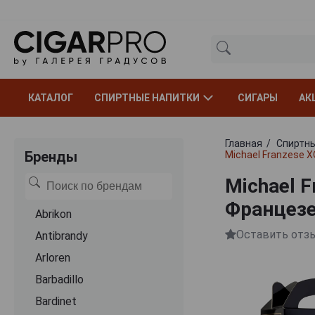
КАТАЛОГ
СПИРТНЫЕ НАПИТКИ
СИГАРЫ
АК
Главная
Спиртны
Бренды
Michael Franzese X
Michael F
Францезе
Abrikon
Оставить отз
Antibrandy
Arloren
Barbadillo
Bardinet