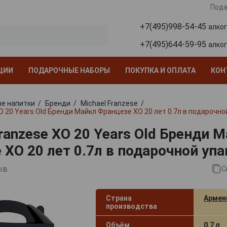
Пода
+7(495)998-54-45
алко
+7(495)644-59-95
алко
ЦИИ
ПОДАРОЧНЫЕ НАБОРЫ
ПОКУПКА И ОПЛАТА
КОН
е напитки
Бренди
Michael Franzese
O 20 Years Old Бренди Майкл Францезе ХО 20 лет 0.7л в подарочно
ranzese XO 20 Years Old Бренди 
 ХО 20 лет 0.7л в подарочной уп
ыв
С
Страна
Армен
производства
Объём
0.7 л