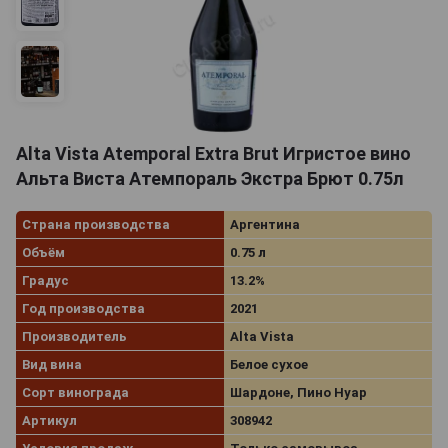
Alta Vista Atemporal Extra Brut Игристое вино
Альта Виста Атемпораль Экстра Брют 0.75л
Страна производства
Аргентина
Объём
0.75 л
Градус
13.2%
Год производства
2021
Производитель
Alta Vista
Вид вина
Белое сухое
Сорт винограда
Шардоне, Пино Нуар
Артикул
308942