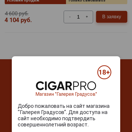
Условия продаж
Только самовывоз
4 600 руб.
В заявку
-
+
4 104 руб.
Магазин "Галерея Градусов"
Контакты
Добро пожаловать на сайт магазина
г. Москва, Серпуховский вал, д. 5
“Галерея Градусов”. Для доступа на
Ежедневно с 10:00 до 22:00
сайт необходимо подтвердить
совершеннолетний возраст.
+7(495) 644-59-95