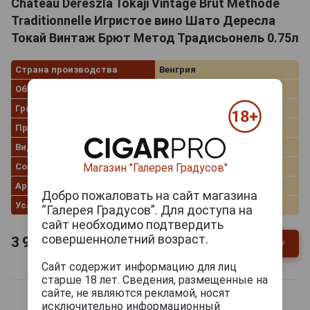
Chateau Dereszla Tokaji Vintage Brut Methode
Traditionnelle Игристое вино Шато Дересла
Токай Винтаж Брют Метод Традисьонель 0.75л
Страна производства
Венгрия
Объём
0.75 л
Градус
12.0%
Производитель
Chateau Dereszla
Вид вина
Белое сухое
Сорт винограда
Фурминт
Магазин "Галерея Градусов"
Артикул
49402
Добро пожаловать на сайт магазина
Условия продаж
Только самовывоз
“Галерея Градусов”. Для доступа на
сайт необходимо подтвердить
совершеннолетний возраст.
3 999
руб.
В заявку
-
+
Сайт содержит информацию для лиц
старше 18 лет. Сведения, размещенные на
сайте, не являются рекламой, носят
исключительно информационный