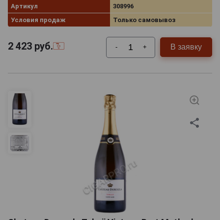
Артикул
308996
Условия продаж
Только самовывоз
2 423
руб.
В заявку
-
+