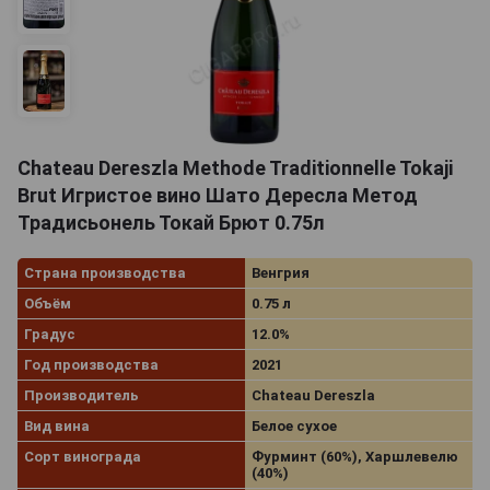
Chateau Dereszla Methode Traditionnelle Tokaji
Brut Игристое вино Шато Дересла Метод
Традисьонель Токай Брют 0.75л
Страна производства
Венгрия
Объём
0.75 л
Градус
12.0%
Год производства
2021
Производитель
Chateau Dereszla
Вид вина
Белое сухое
Сорт винограда
Фурминт (60%), Харшлевелю
(40%)