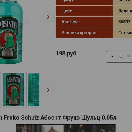
Цвет
Зелен
Артикул
35897
Условия продаж
Тольк
198
руб.
-
+
h Fruko Schulz Абсент Фруко Шульц 0.05л