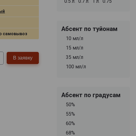
0.5 л.
0.7 л.
1 л.
0.75
ый
Абсент по туйонам
о самовывоз
10 мл/л
15 мл/л
35 мл/л
В заявку
100 мл/л
Абсент по градусам
50%
55%
60%
68%