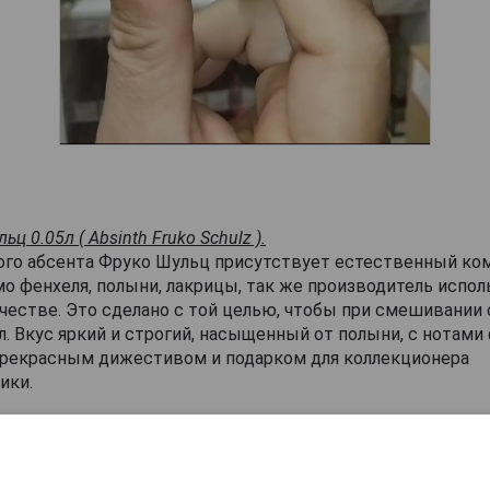
ц 0.05л ( Absinth Fruko Schulz ).
ого абсента Фруко Шульц присутствует естественный ко
о фенхеля, полыни, лакрицы, так же производитель исполь
естве. Это сделано с той целью, чтобы при смешивании 
л. Вкус яркий и строгий, насыщенный от полыни, с нотами
прекрасным дижестивом и подарком для коллекционера
ики.
sinth Fruko Schulz Абсент Фруко Шульц 0.05л