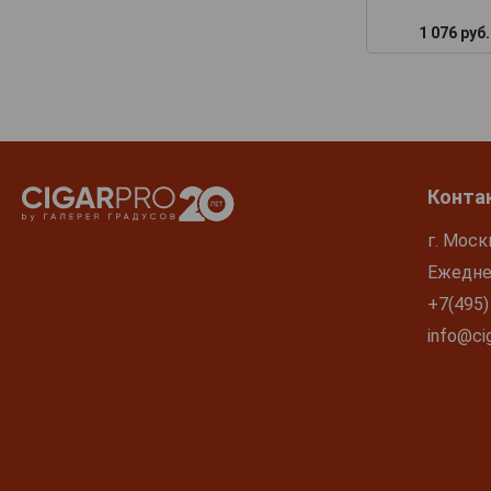
1 076 руб.
Конта
г. Моск
Ежеднев
+7(495)
info@cig