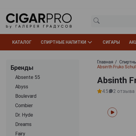
КАТАЛОГ
СПИРТНЫЕ НАПИТКИ
СИГАРЫ
АК
Главная
Спиртны
Бренды
Absinth Fruko Schu
Absente 55
Absinth F
Abyss
4.5
2
отзыва
Boulevard
Combier
Dr. Hyde
Dreams
Fairy