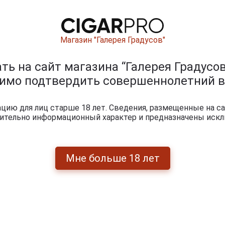
На
тзыва
Магазин "Галерея Градусов"
09 ноябр
ь на сайт магазина “Галерея Градусов
ок, друга разнесло сразу.
димо подтвердить совершеннолетний в
09 ноября 
ию для лиц старше 18 лет. Сведения, размещенные на са
чительно информационный характер и предназначены искл
утылка. Сильно действующий алкоголь
ишите отзыв:
Мне больше 18 лет