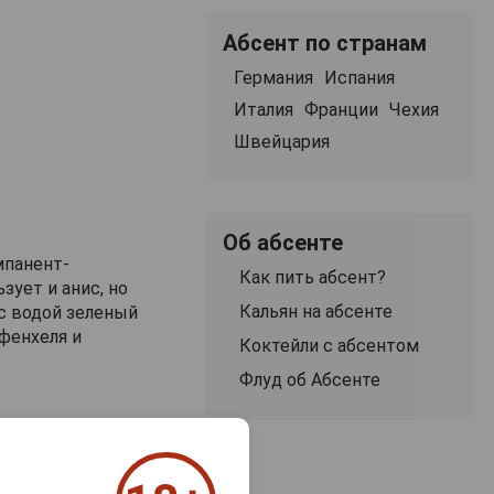
Абсент по странам
Германия
Испания
Италия
Франции
Чехия
Швейцария
Об абсенте
мпанент-
Как пить абсент?
зует и анис, но
Кальян на абсенте
с водой зеленый
 фенхеля и
Коктейли с абсентом
Флуд об Абсенте