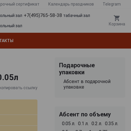
рочный сертификат
Календарь праздников
Telegram
+7(495)765-58-38
гольный зал
табачный зал
Корзина
гольный зал
ТАКТЫ
Подарочные
упаковки
0.05л
Абсент в подарочной
упаковке
копировать ссылку
Абсент по объему
0.05 л.
0.1 л.
0.2 л.
0.35 л.