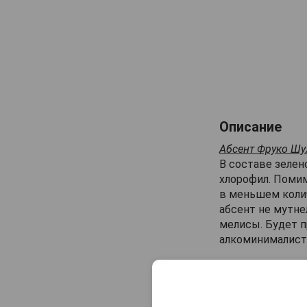
Описание
Абсент Фруко Шуль
В составе зелен
хлорофил. Помим
в меньшем колич
абсент не мутне
мелисы. Будет 
алкоминималист
Отзывы на Ab