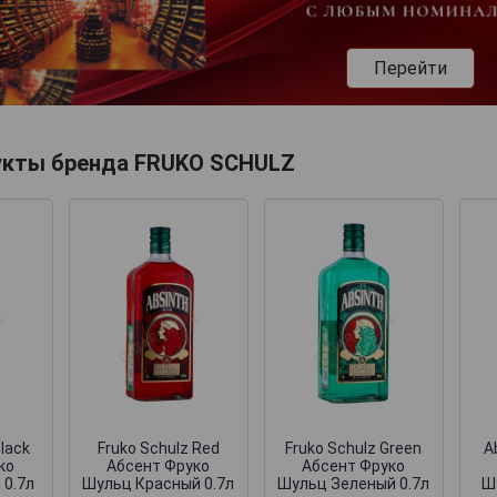
Перейти
укты бренда FRUKO SCHULZ
Black
Fruko Schulz Red
Fruko Schulz Green
A
ко
Абсент Фруко
Абсент Фруко
 0.7л
Шульц Красный 0.7л
Шульц Зеленый 0.7л
Ш