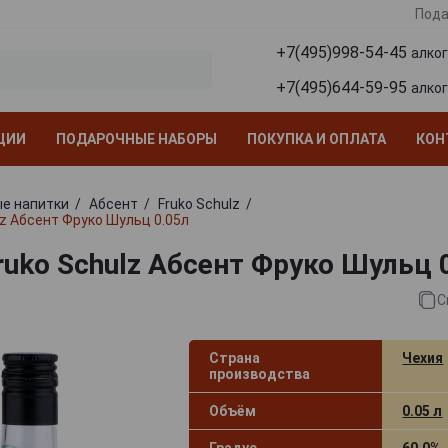
Пода
+7(495)998-54-45
алко
+7(495)644-59-95
алко
ЦИИ
ПОДАРОЧНЫЕ НАБОРЫ
ПОКУПКА И ОПЛАТА
КОН
е напитки
Абсент
Fruko Schulz
lz Абсент Фруко Шульц 0.05л
ruko Schulz Абсент Фруко Шульц 
С
Страна
Чехия
производства
Объём
0.05 л
Градус
60.0%