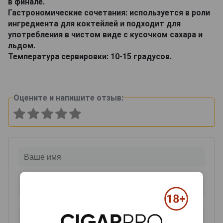
в финале.
Гастрономические сочетания: используется в роли
ингредиента для коктейлей и подходит для
употребления в чистом виде с кусочком сахара и
льдом.
Температура сервировки: 10-15 градусов.
Оцените и напишите отзыв: