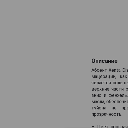
Описание
Абсент Xenta Di
мацерации, ка
является полынь
верхние части 
анис и фенхель
масла, обеспечи
туйона не пр
прозрачность.
Цвет: прозрач