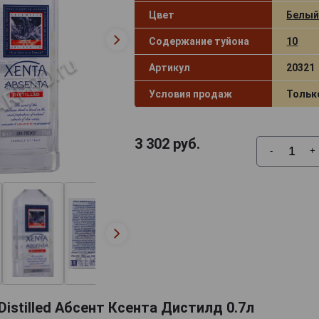
Цвет
Белый
Содержание туйона
10
Артикул
20321
Условия продаж
Тольк
3 302
руб.
-
+
Distilled Абсент Ксента Дистилд 0.7л