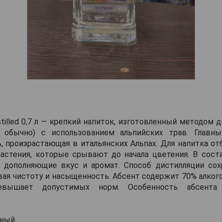
stilled 0,7 л — крепкий напиток, изготовленный методом д
к обычно) с использованием альпийских трав. Главн
, произрастающая в итальянских Альпах. Для напитка о
растения, которые срывают до начала цветения. В сост
, дополняющие вкус и аромат. Способ дистилляции со
вая чистоту и насыщенность. Абсент содержит 70% алкого
евышает допустимых норм. Особенность абсента
ный.