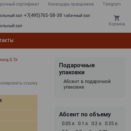
рочный сертификат
Календарь праздников
Telegram
+7(495)765-58-38
гольный зал
табачный зал
Корзина
гольный зал
ТАКТЫ
тилд 0.7л
Подарочные
л
упаковки
Абсент в подарочной
копировать ссылку
упаковке
я
Абсент по объему
0.05 л.
0.1 л.
0.2 л.
0.35 л.