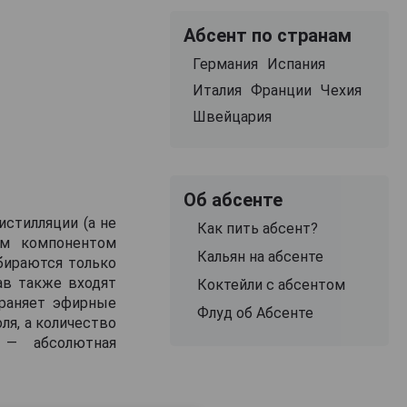
Абсент по странам
Германия
Испания
Италия
Франции
Чехия
Швейцария
Об абсенте
истилляции (а не
Как пить абсент?
ым компонентом
Кальян на абсенте
тбираются только
ав также входят
Коктейли с абсентом
храняет эфирные
Флуд об Абсенте
ля, а количество
 — абсолютная