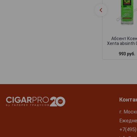
Абсент Ксе
Xenta absinth 
993 руб.
Конта
г. Моск
Ежеднев
+7(495)