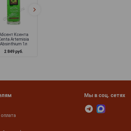
Xenta Superior
Xenta absinth
Absinth Абсент
Абсент Ксента в 
Ксента Супериор
+ 2 бокала
Абсент Ксента
Xenta Artemisia
Absinthium 1л
2 849 руб.
4 988 руб.
3 030 руб.
елям
Мы в соц. сетях
 оплата