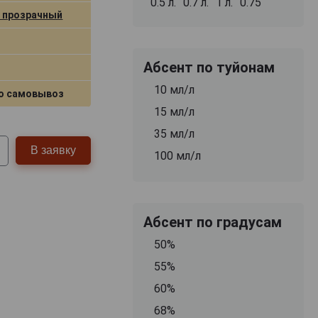
0.5 л.
0.7 л.
1 л.
0.75
 прозрачный
Абсент по туйонам
10 мл/л
о самовывоз
15 мл/л
35 мл/л
В заявку
100 мл/л
Абсент по градусам
50%
55%
60%
68%