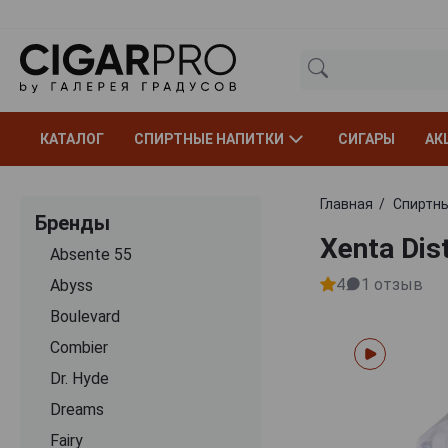
КАТАЛОГ
СПИРТНЫЕ НАПИТКИ
СИГАРЫ
АК
Главная
Спиртны
Бренды
Xenta Dis
Absente 55
4
1
отзыв
Abyss
Boulevard
Combier
Dr. Hyde
Dreams
Fairy