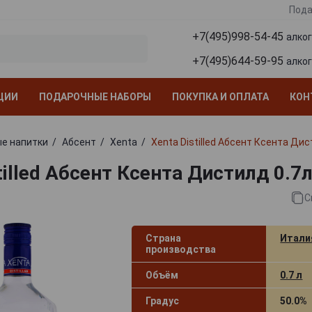
Пода
+7(495)998-54-45
алко
+7(495)644-59-95
алко
ЦИИ
ПОДАРОЧНЫЕ НАБОРЫ
ПОКУПКА И ОПЛАТА
КОН
е напитки
Абсент
Xenta
Xenta Distilled Абсент Ксента Дис
tilled Абсент Ксента Дистилд 0.7
С
Страна
Итали
производства
Объём
0.7 л
Градус
50.0%