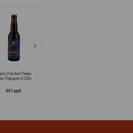
Finesse Three Gr
Bien Sur Пиво Бьен
Triple Пиво Фин
Сюр 0.33л
Три Грейн Трип
0.33л
ans Pardon Пиво
ан Пардон 0.33л
551 руб.
828 руб.
344 руб.