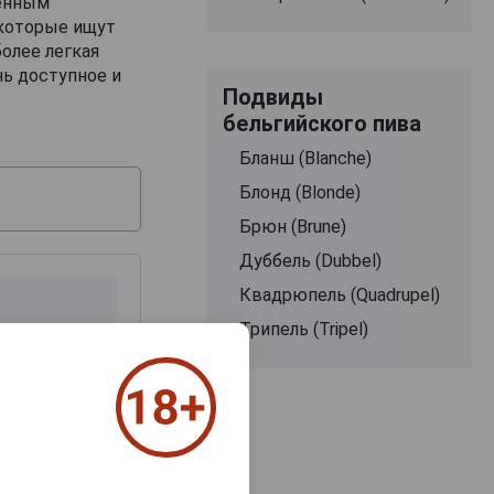
женным
 которые ищут
более легкая
нь доступное и
Подвиды
бельгийского пива
Бланш (Blanche)
Блонд (Blonde)
Брюн (Brune)
Дуббель (Dubbel)
Квадрюпель (Quadrupel)
Трипель (Tripel)
з 2000 знаков