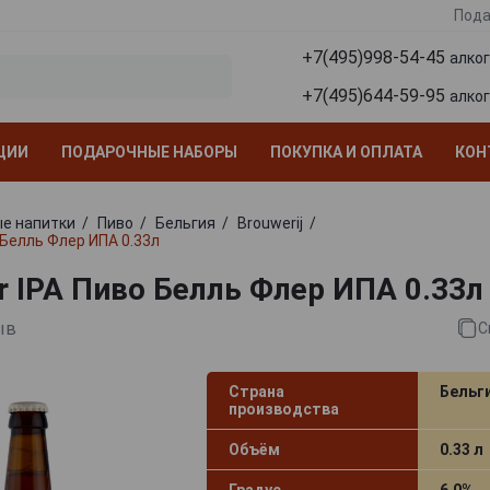
Пода
+7(495)998-54-45
алко
+7(495)644-59-95
алко
ЦИИ
ПОДАРОЧНЫЕ НАБОРЫ
ПОКУПКА И ОПЛАТА
КОН
е напитки
Пиво
Бельгия
Brouwerij
о Белль Флер ИПА 0.33л
ur IPA Пиво Белль Флер ИПА 0.33л
ыв
С
Страна
Бельг
производства
Объём
0.33 л
Градус
6.0%