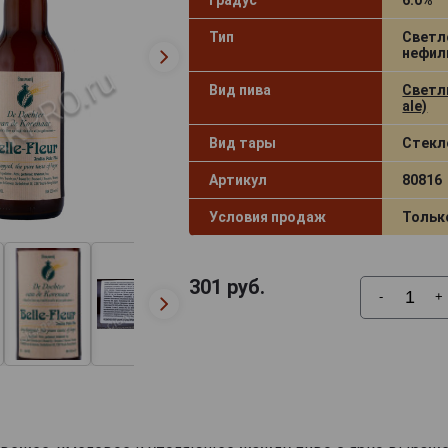
Тип
Светл
нефил
Вид пива
Светлы
ale)
Вид тары
Стекл
Артикул
80816
Условия продаж
Тольк
301
руб.
-
+