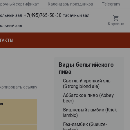
рочный сертификат
Календарь праздников
Telegram
+7(495)765-58-38
гольный зал
табачный зал
Корзина
гольный зал
ТАКТЫ
Виды бельгийского
пива
Cветлый крепкий эль
(Strong blond ale)
копировать ссылку
Аббатское пиво (Abbey
beer)
ия
Вишневый ламбик (Kriek
lambic)
Гёз-ламбик (Gueuze-
lambic)