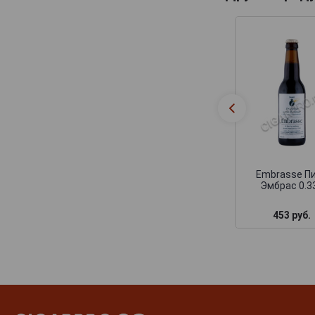
Tripel Karmeliet
Van Honsebrouck
Van Steenberge
Viven
Westmalle
Embrasse П
Эмбрас 0.3
453 руб.