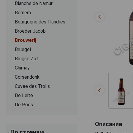
Blanche de Namur
Bornem
Bourgogne des Flandres
Broeder Jacob
Brouwerij
Bruegel
Brugse Zot
Chimay
Corsendonk
Cuvee des Trolls
De Leite
De Poes
Delirium
DeuS
Описание
По странам
Dominus