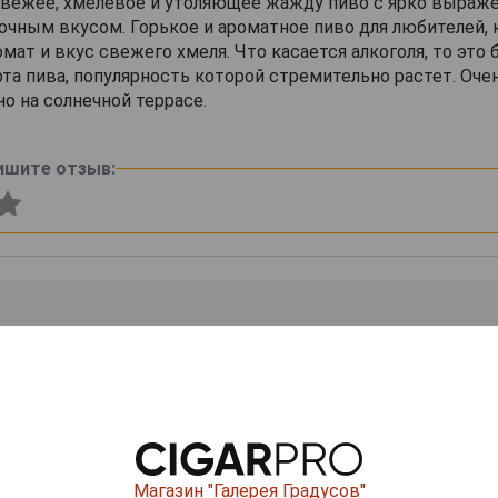
то свежее, хмелевое и утоляющее жажду пиво с ярко выра
чным вкусом. Горькое и ароматное пиво для любителей,
ат и вкус свежего хмеля. Что касается алкоголя, то это 
рта пива, популярность которой стремительно растет. Оче
но на солнечной террасе.
ишите отзыв:
0
и
Магазин "Галерея Градусов"