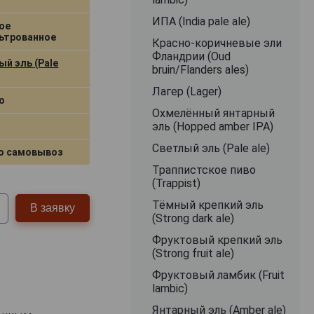
ИПА (India pale ale)
ое
ьтрованное
Красно-коричневые эли
Фландрии (Oud
й эль (Pale
bruin/Flanders ales)
Лагер (Lager)
о
Охмелённый янтарный
эль (Hopped amber IPA)
Светлый эль (Pale ale)
о самовывоз
Траппистское пиво
(Trappist)
Тёмный крепкий эль
В заявку
(Strong dark ale)
Фруктовый крепкий эль
(Strong fruit ale)
Фруктовый ламбик (Fruit
lambic)
Янтарный эль (Amber ale)