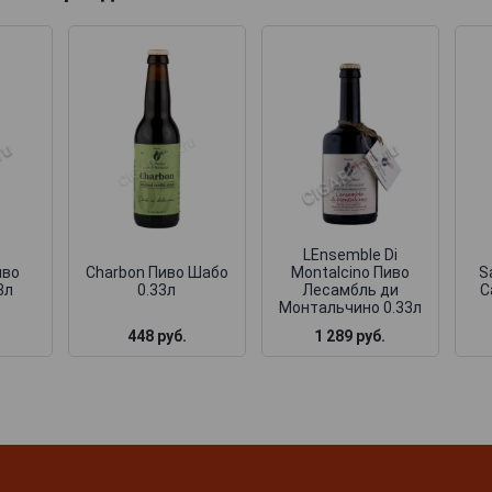
LEnsemble Di
иво
Charbon Пиво Шабо
Montalcino Пиво
S
3л
0.33л
Лесамбль ди
С
Монтальчино 0.33л
448 руб.
1 289 руб.