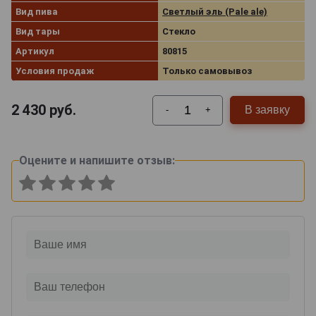
Вид пива
Светлый эль (Pale ale)
Вид тары
Стекло
Артикул
80815
Условия продаж
Только самовывоз
2 430
руб.
В заявку
-
+
Оцените и напишите отзыв: