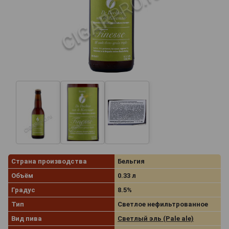
Страна производства
Бельгия
Объём
0.33 л
Градус
8.5%
Тип
Светлое нефильтрованное
Вид пива
Светлый эль (Pale ale)