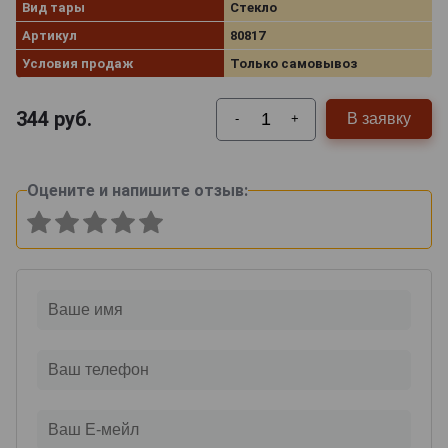
Вид тары
Стекло
Артикул
80817
Условия продаж
Только самовывоз
344
руб.
В заявку
-
+
Оцените и напишите отзыв: