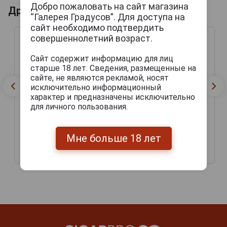
Добро пожаловать на сайт магазина
Другие продукты бренда DELIRIUM
“Галерея Градусов”. Для доступа на
сайт необходимо подтвердить
совершеннолетний возраст.
Сайт содержит информацию для лиц
старше 18 лет. Сведения, размещенные на
сайте, не являются рекламой, носят
исключительно информационный
характер и предназначены исключительно
для личного пользования.
Delirium Tremens Пиво
Delirium Red Пиво
Мне больше 18 лет
Делириум Тременс
Делириум Ред
308 руб.
308 руб.