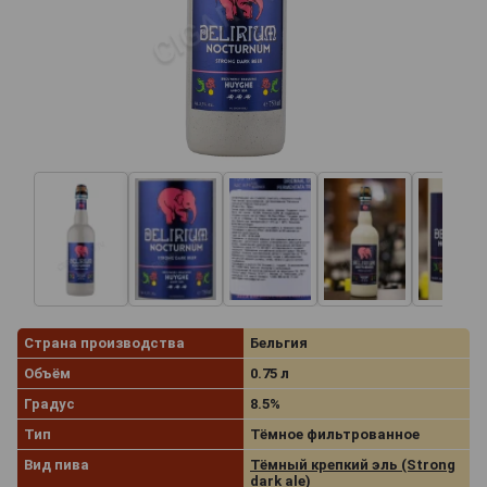
Страна производства
Бельгия
Объём
0.75 л
Градус
8.5%
Тип
Тёмное фильтрованное
Вид пива
Тёмный крепкий эль (Strong
dark ale)