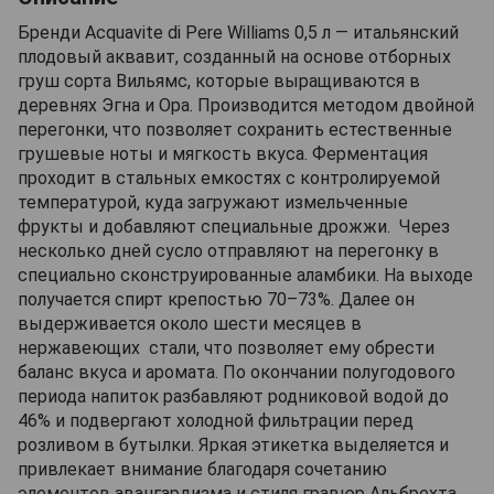
Бренди Acquavite di Pere Williams 0,5 л — итальянский
плодовый аквавит, созданный на основе отборных
груш сорта Вильямс, которые выращиваются в
деревнях Эгна и Ора. Производится методом двойной
перегонки, что позволяет сохранить естественные
грушевые ноты и мягкость вкуса. Ферментация
проходит в стальных емкостях с контролируемой
температурой, куда загружают измельченные
фрукты и добавляют специальные дрожжи. Через
несколько дней сусло отправляют на перегонку в
специально сконструированные аламбики. На выходе
получается спирт крепостью 70–73%. Далее он
выдерживается около шести месяцев в
нержавеющих стали, что позволяет ему обрести
баланс вкуса и аромата. По окончании полугодового
периода напиток разбавляют родниковой водой до
46% и подвергают холодной фильтрации перед
розливом в бутылки. Яркая этикетка выделяется и
привлекает внимание благодаря сочетанию
элементов авангардизма и стиля гравюр Альбрехта