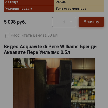
Артикул
297035
Условия продаж
Только самовывоз
5 098
руб.
В заявку
-
+
Рассчитать цену за 50 мл
Видео Acquavite di Pere Williams Бренди
Аквавите Пере Уильямс 0.5л