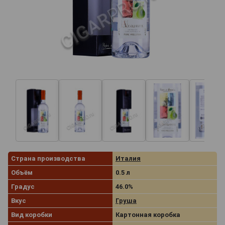
Страна производства
Италия
Объём
0.5 л
Градус
46.0%
Вкус
Груша
Вид коробки
Картонная коробка