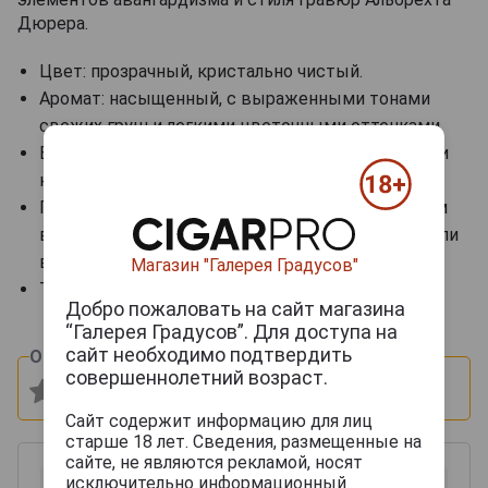
Дюрера.
Цвет: прозрачный, кристально чистый.
Аромат: насыщенный, с выраженными тонами
свежих груш и легкими цветочными оттенками.
Вкус: мягкий, фруктовый, с чистыми грушевыми
нотами и продолжительным послевкусием.
Гастрономические сочетания: подается в чистом
виде как дижестив, используется в коктейлях или
в сочетании с десертами и фруктами.
Магазин "Галерея Градусов"
Температура сервировки: 8–12 °C.
Добро пожаловать на сайт магазина
“Галерея Градусов”. Для доступа на
сайт необходимо подтвердить
Оцените и напишите отзыв:
совершеннолетний возраст.
Сайт содержит информацию для лиц
старше 18 лет. Сведения, размещенные на
сайте, не являются рекламой, носят
исключительно информационный