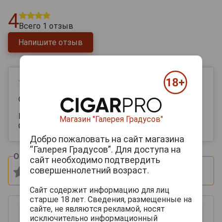
4
Всего
1
отзыв
Напишите отзыв
14 марта 2025
Ольга
Монящий насыщенный аромат абрикосов !
Магазин "Галерея Градусов"
Обволакивающий вкус
Добро пожаловать на сайт магазина
“Галерея Градусов”. Для доступа на
Оцените и напишите отзыв:
сайт необходимо подтвердить
совершеннолетний возраст.
Сайт содержит информацию для лиц
старше 18 лет. Сведения, размещенные на
сайте, не являются рекламой, носят
исключительно информационный