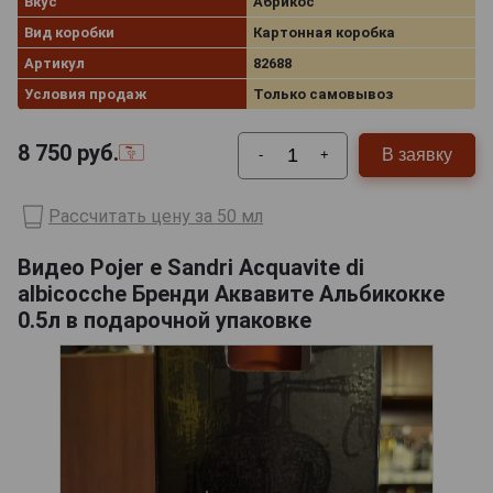
Вкус
Абрикос
Вид коробки
Картонная коробка
Артикул
82688
Условия продаж
Только самовывоз
8 750
руб.
В заявку
-
+
Рассчитать цену за 50 мл
Видео Pojer e Sandri Acquavite di
albicocche Бренди Аквавите Альбикокке
0.5л в подарочной упаковке