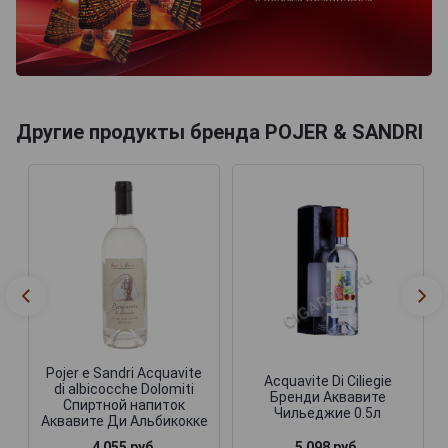
Другие продукты бренда POJER & SANDRI
Pojer e Sandri Acquavite
Acquavite Di Ciliegie
di albicocche Dolomiti
Бренди Аквавите
Спиртной напиток
Чильеджие 0.5л
Аквавите Ди Альбикокке
4 055 руб.
5 098 руб.