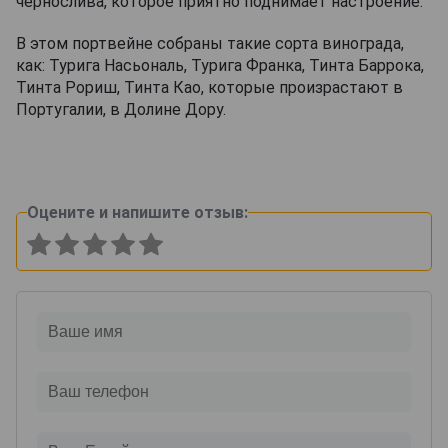
чернослива, которое приятно поднимает настроение.
В этом портвейне собраны такие сорта винограда,
как: Турига Насьональ, Турига Франка, Тинта Баррока,
Тинта Рориш, Тинта Као, которые произрастают в
Португалии, в Долине Дору.
Оцените и напишите отзыв: