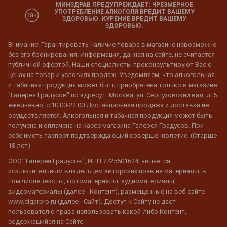
МИНЗДРАВ ПРЕДУПРЕЖДАЕТ: ЧРЕЗМЕРНОЕ
УПОТРЕБЛЕНИЕ АЛКОГОЛЯ ВРЕДИТ ВАШЕМУ
ЗДОРОВЬЮ. КУРЕНИЕ ВРЕДИТ ВАШЕМУ
ЗДОРОВЬЮ.
Внимание! Гарантировать наличие товара в магазине невозможно
без его бронирования. Информация, данная на сайте, не считается
публичной офертой. Наши специалисты проконсультируют Вас о
ценах на товар и условиях продаж. Уведомляем, что алкогольная
и табачная продукция может быть приобретена только в магазине
"Галерея Градусов" по адресу г. Москва, ул. Серпуховский вал, д. 5
ежедневно, с 10:00-22:00 Дистанционная продажа и доставка не
осуществляется. Алкогольная и табачная продукция может быть
получена и оплачена на кассе магазина Галерея Градусов. При
себе иметь паспорт подтверждающий совершеннолетие. (Старше
18 лет)
ООО "Галерея Градусов", ИНН 7725501624, является
исключительным владельцем авторских прав на материалы, в
том числе тексты, фотоматериалы, аудиоматериалы,
видеоматериалы (далее - Контент), размещенные на веб-сайте
www.cigarpro.ru (далее - Сайт). Доступ к Сайту не дает
пользователю права использовать какой-либо Контент,
содержащийся на Сайте.