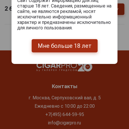
Сайт содержит информацию для лиц
старше 18 лет. Сведения, размещенные на
2 669
руб.
В заявку
-
+
сайте, не являются рекламой, носят
исключительно информационный
характер и предназначены исключительно
для личного пользования.
Мне больше 18 лет
Контакты
г. Москва, Серпуховский вал, д. 5
Ежедневно с 10:00 до 22:00
+7(495) 644-59-95
info@cigarpro.ru