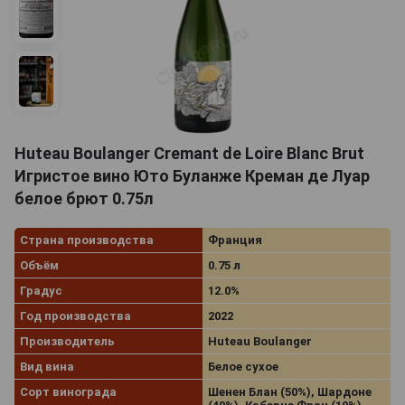
Huteau Boulanger Cremant de Loire Blanc Brut
Игристое вино Юто Буланже Креман де Луар
белое брют 0.75л
Страна производства
Франция
Объём
0.75 л
Градус
12.0%
Год производства
2022
Производитель
Huteau Boulanger
Вид вина
Белое сухое
Сорт винограда
Шенен Блан (50%), Шардоне