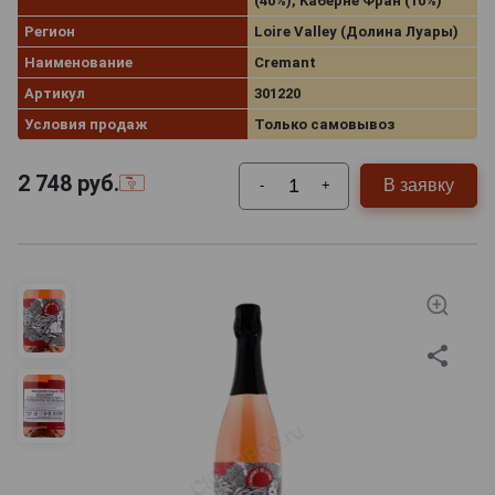
(40%), Каберне Фран (10%)
Регион
Loire Valley (Долина Луары)
Наименование
Cremant
Артикул
301220
Условия продаж
Только самовывоз
2 748
руб.
В заявку
-
+